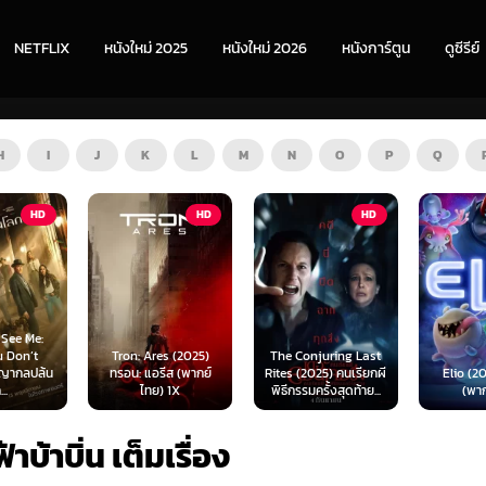
NETFLIX
หนังใหม่ 2025
หนังใหม่ 2026
หนังการ์ตูน
ดูซีรีย์
H
I
J
K
L
M
N
O
P
Q
HD
HD
HD
s (2025)
The Conjuring Last
Spider-
ีส (พากย์
Rites (2025) คนเรียกผี
Elio (2025) เอลิโอ
New Day 
 1X
พิธีกรรมครั้งสุดท้าย...
(พากย์ไทย)
เดอร์-แม
าบ้าบิ่น เต็มเรื่อง