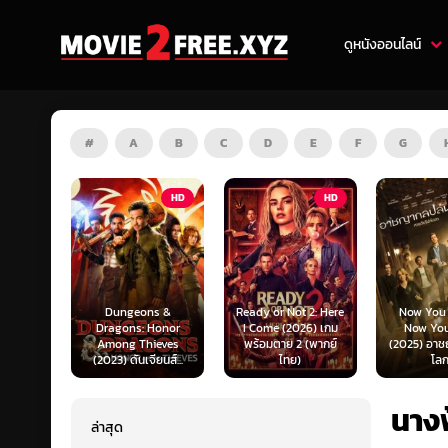
ดูหนังออนไลน์
#
A
B
C
D
E
F
G
HD
HD
HD
s &
Ready or Not 2: Here
Now You See Me:
Honor
I Come (2026) เกม
Now You Don’t
Tron: Are
ieves
พร้อมตาย 2 (พากย์
(2025) อาชญากลปล้น
ทรอน: แอร
ยนส์...
ไทย)
โลก...
ไทย)
นางฟ้
ล่าสุด