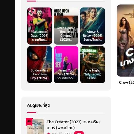
Once Upon a
Sakamoto
Time in a
Above &
Days (2026)
Cinema
Below (2026)
พากย์ไทย...
(2026)...
SoundTrack...
Spider-Man:
I Want Your
One Night
Brand New
Sex (2026)
Only (2026)
Day (2026)...
SoundTrack...
ซับไทย...
Crew (20
คนดูเยอะที่สุด
The Creator (2023) เดอะ ครีเอ
#1
เตอร์ (พากย์ไทย)
HD