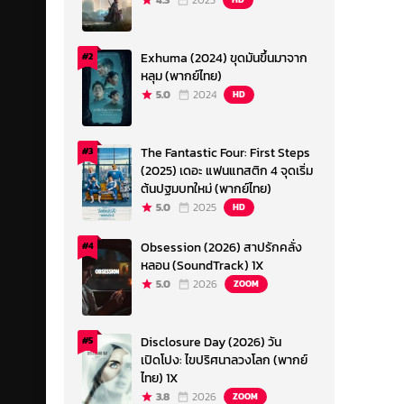
4.3
2023
Exhuma (2024) ขุดมันขึ้นมาจาก
#2
หลุม (พากย์ไทย)
5.0
2024
HD
The Fantastic Four: First Steps
#3
(2025) เดอะ แฟนแทสติก 4 จุดเริ่ม
ต้นปฐมบทใหม่ (พากย์ไทย)
5.0
2025
HD
Obsession (2026) สาปรักคลั่ง
#4
หลอน (SoundTrack) 1X
5.0
2026
ZOOM
Disclosure Day (2026) วัน
#5
เปิดโปง: ไขปริศนาลวงโลก (พากย์
ไทย) 1X
3.8
2026
ZOOM