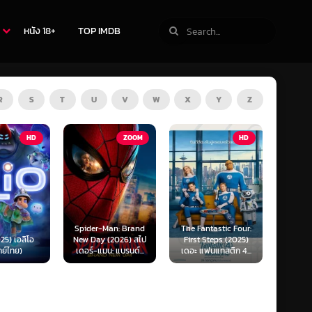
หนัง 18+
TOP IMDB
R
S
T
U
V
W
X
Y
Z
ZOOM
HD
HD
Man: Brand
The Fantastic Four:
Kraken (2025) คราเคน
Oppenh
(2026) สไป
First Steps (2025)
เลื้อยสยอง 20,000
ออพเพนไ
น: แบรนด์...
เดอะ แฟนแทสติก 4...
โยชน์...