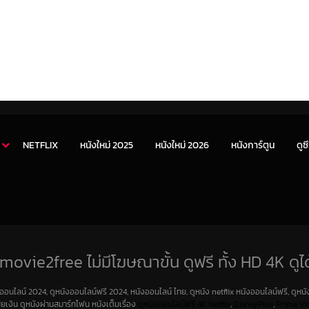
NETFLIX
หนังใหม่ 2025
หนังใหม่ 2026
หนังการ์ตูน
ดูซี
movie2free ไม่มีโฆษณาขั้น ดูฟรี ทั้ง HD 4K ดูได
งออนไลน์ 2024, ดูหนังออนไลน์ฟรี 2024, หนังออนไลน์ ไทย, ดูหนัง netflix หนังออนไลน์ฟรี, ดูหนัง
สียเงิน ดูหนังผ่านสมาร์ทโฟน หนังเต็มเรื่อง
ดูหนังออนไลน์ฟรี 4K
Netfilx
,
DisneyPlus
,
Prime Vi