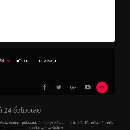
รีย์
หนัง 18+
TOP IMDB
้ 24 ชั่วโมงเลย
ใหม่พากย์ไทย, ดูหนังออนไลน์ไม่กระตุก, หนังออนไลน์HD, หนังฝรั่ง, หนังเอเชีย, หนัง
deo
,
Apple TV
,
Hulu
รวมถึงแฟลตฟอร์มอื่น ๆ