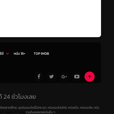
รีย์
หนัง 18+
TOP IMDB
้ 24 ชั่วโมงเลย
ใหม่พากย์ไทย, ดูหนังออนไลน์ไม่กระตุก, หนังออนไลน์HD, หนังฝรั่ง, หนังเอเชีย, หนัง
deo
,
Apple TV
,
Hulu
รวมถึงแฟลตฟอร์มอื่น ๆ