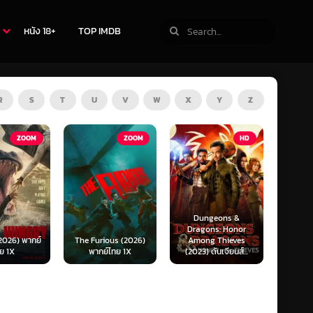
หนัง 18+
TOP IMDB
R
S
T
U
V
W
X
Y
Z
ZOOM
HD
HD
Dungeons &
Ready or Not 2: Here
Now 
Dragons: Honor
I Come (2026) เกม
Now
ous (2026)
Among Thieves
พร้อมตาย 2 (พากย์
(2025)
์ไทย 1X
(2023) ดันเจียนส์...
ไทย)