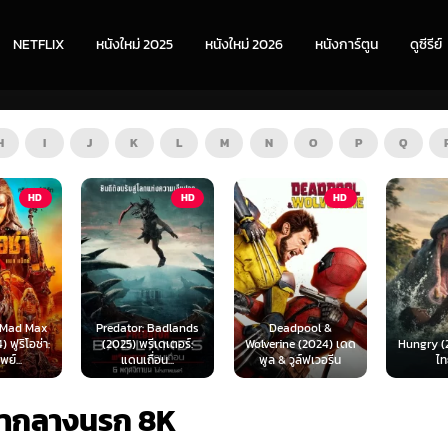
NETFLIX
หนังใหม่ 2025
หนังใหม่ 2026
หนังการ์ตูน
ดูซีรีย์
H
I
J
K
L
M
N
O
P
Q
HD
HD
ZOOM
 Badlands
Deadpool &
ีเดเตอร์:
Wolverine (2024) เดด
Hungry (2026) พากย์
The Furi
่อน...
พูล & วูล์ฟเวอรีน
ไทย 1X
พากย
ล่ากลางนรก 8K