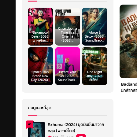
Once Upon a
Sakamoto
Time in a
Above &
Days (2026)
Cinema
Below (2026)
พากย์ไทย...
(2026)...
SoundTrack...
Spider-Man:
I Want Your
One Night
Brand New
Sex (2026)
Only (2026)
Day (2026)...
SoundTrack...
ซับไทย...
Badland
นักล่ากล
คนดูเยอะที่สุด
Exhuma (2024) ขุดมันขึ้นมาจาก
#1
หลุม (พากย์ไทย)
HD