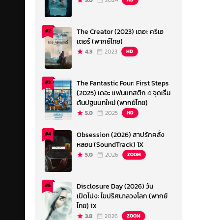
5.0
2024
The Creator (2023) เดอะ ครีเอ
#2
เตอร์ (พากย์ไทย)
4.3
2023
HD
The Fantastic Four: First Steps
#3
(2025) เดอะ แฟนแทสติก 4 จุดเริ่ม
ต้นปฐมบทใหม่ (พากย์ไทย)
5.0
2025
HD
Obsession (2026) สาปรักคลั่ง
#4
หลอน (SoundTrack) 1X
5.0
2026
ZOOM
Disclosure Day (2026) วัน
#5
เปิดโปง: ไขปริศนาลวงโลก (พากย์
ไทย) 1X
3.8
2026
ZOOM