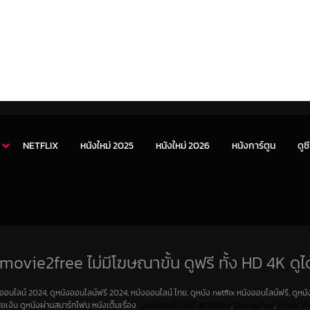
NETFLIX
หนังใหม่ 2025
หนังใหม่ 2026
หนังการ์ตูน
ดูซี
movie2free ไม่มีโฆษณาขั้น ดูฟรี ทั้ง HD 4K ดูได
งออนไลน์ 2024, ดูหนังออนไลน์ฟรี 2024, หนังออนไลน์ ไทย, ดูหนัง netflix หนังออนไลน์ฟรี, ดูหนัง
สียเงิน ดูหนังผ่านสมาร์ทโฟน หนังเต็มเรื่อง
ดูหนังออนไลน์ฟรี 4K
Netfilx
,
DisneyPlus
,
Prime Vi