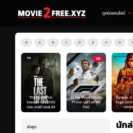
ดูหนังออนไลน์
#
A
B
C
D
E
F
G
HD
HD
of Us
F1 The Movie (2025)
Furiosa: A Mad Max
Predator:
(2025)
F1 เดอะ มูฟวี่ (พากย์
Saga (2024) ฟูริโอซ่า:
(2025) พร
ออฟ อัส
ไทย)
มหากาพย์...
แดนเถื
นัก
ล่าสุด