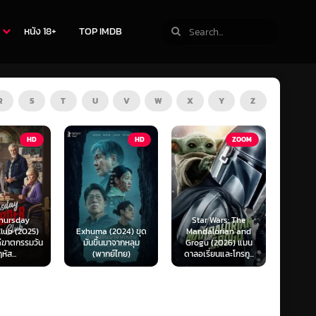
หนัง 18+
TOP IMDB
R
S
T
U
V
W
X
Y
Z
TV
HD
ZOOM
Star Wars: The
(2024) ขุด
Mandalorian and
The Last of Us
F1 The
นมาจากหลุม
Grogu (2026) แมน
Season 1-2 (2025)
F1 เดอะ
กย์ไทย)
ดาลอเรี่ยนและโกรกู...
เดอะ ลาสต์ ออฟ อัส