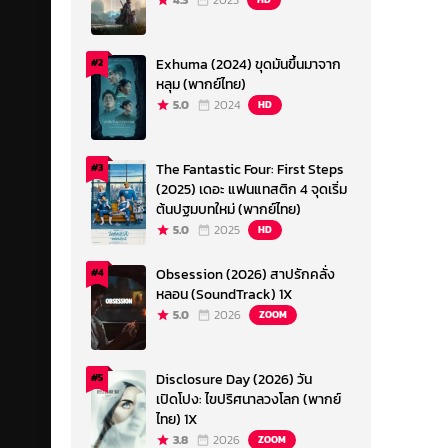
4.3
2023
Exhuma (2024) ขุดมันขึ้นมาจาก
#2
หลุม (พากย์ไทย)
5.0
2024
HD
The Fantastic Four: First Steps
#3
(2025) เดอะ แฟนแทสติก 4 จุดเริ่ม
ต้นปฐมบทใหม่ (พากย์ไทย)
5.0
2025
HD
Obsession (2026) สาปรักคลั่ง
#4
หลอน (SoundTrack) 1X
5.0
2026
ZOOM
Disclosure Day (2026) วัน
#5
เปิดโปง: ไขปริศนาลวงโลก (พากย์
ไทย) 1X
3.8
2026
ZOOM