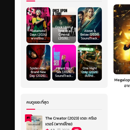
Once Upon a
Sakamoto
Time in a
Above &
Days (2026)
Cinema
Below (2026)
พากย์ไทย...
(2026)...
SoundTrack...
Spider-Man:
I Want Your
One Night
Brand New
Sex (2026)
Only (2026)
Day (2026)...
SoundTrack...
ซับไทย...
Megalopo
อาเ
คนดูเยอะที่สุด
The Creator (2023) เดอะ ครีเอ
#1
เตอร์ (พากย์ไทย)
HD