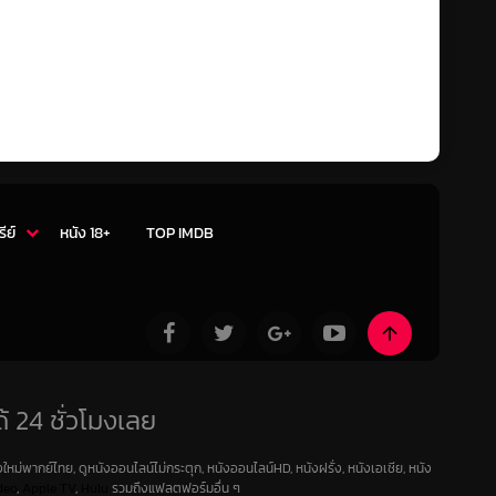
รีย์
หนัง 18+
TOP IMDB
้ 24 ชั่วโมงเลย
ใหม่พากย์ไทย, ดูหนังออนไลน์ไม่กระตุก, หนังออนไลน์HD, หนังฝรั่ง, หนังเอเชีย, หนัง
deo
,
Apple TV
,
Hulu
รวมถึงแฟลตฟอร์มอื่น ๆ