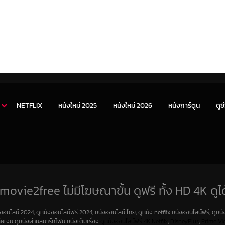
NETFLIX
หนังใหม่ 2025
หนังใหม่ 2026
หนังการ์ตูน
ดูซี
movie2free ไม่มีโฆษณาขั้น ดูฟรี ทั้ง HD 4K ดูได
งออนไลน์ 2024, ดูหนังออนไลน์ฟรี 2024, หนังออนไลน์ ไทย, ดูหนัง netflix หนังออนไลน์ฟรี, ดูหนัง
สียเงิน ดูหนังผ่านสมาร์ทโฟน หนังเต็มเรื่อง
ดูหนังออนไลน์ฟรี 4K
Netfilx
,
DisneyPlus
,
Prime Vi