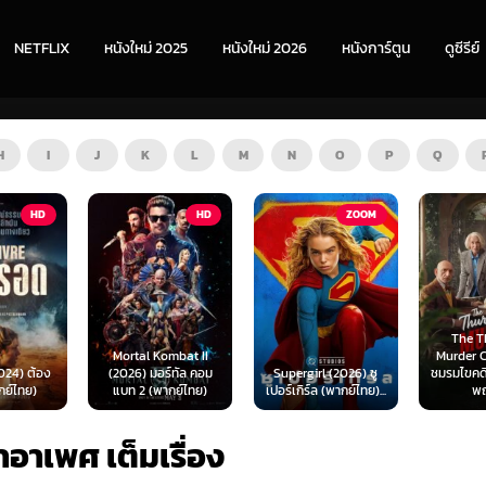
NETFLIX
หนังใหม่ 2025
หนังใหม่ 2026
หนังการ์ตูน
ดูซีรีย์
H
I
J
K
L
M
N
O
P
Q
HD
ZOOM
HD
The Thursday
ombat II
Murder Club (2025)
Exhuma 
ร์ทัล คอม
Supergirl (2026) ซู
ชมรมไขคดีฆาตกรรมวัน
มันขึ้
ากย์ไทย)
เปอร์เกิร์ล (พากย์ไทย)...
พฤหัส...
(พา
อาเพศ เต็มเรื่อง