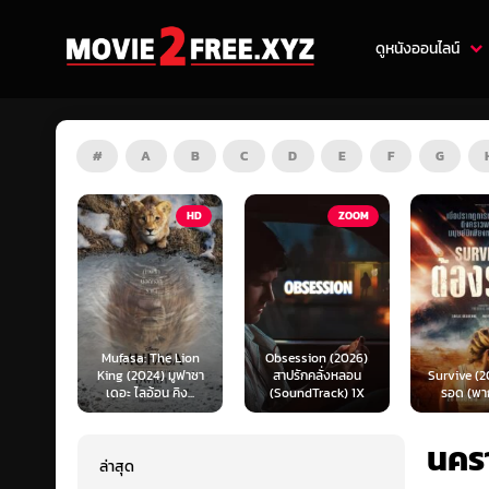
ดูหนังออนไลน์
#
A
B
C
D
E
F
G
HD
ZOOM
HD
e Lion
Obsession (2026)
Mortal K
 มูฟาซา
สาปรักคลั่งหลอน
Survive (2024) ต้อง
(2026) มอ
คิง...
(SoundTrack) 1X
รอด (พากย์ไทย)
แบท 2 (พ
นครา
ล่าสุด