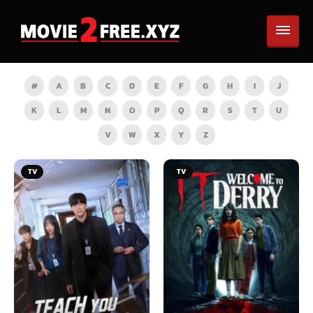
#
A
B
C
D
E
F
G
H
I
J
K
L
M
N
O
P
Q
R
S
T
U
V
W
X
Y
Z
TV