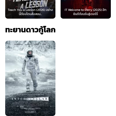
 Lesson (2026) อย่าง
IT Welcome to Derry (2025) อิท:
Beyond Sasquat
้องโดนสั่งสอน...
ยินดีต้อนรับสู่เดอร์รี่
ไท
ทะยานดาวกู้โลก