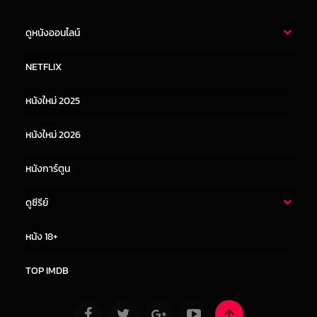
ดูหนังออนไลน์
หนังไทย
หนังฝรั่ง
NETFLIX
หนังเอเชีย
หนังเกาหลี
หนังใหม่ 2025
หนังจีน
หนังญี่ปุ่น
หนังใหม่ 2026
หนังการ์ตูน
ดูซีรีย์
ซีรี่ย์ไทย
ซีรีย์จีน
หนัง 18+
ซีรีย์ฝรั่ง
ซีรีย์เกาหลี
TOP IMDB