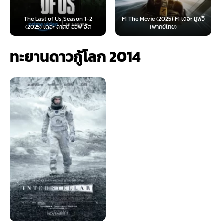
e Last of Us Season 1-2
F1 The Movie (2025) F1 เดอะ มูฟวี่
Furiosa: 
025) เดอะ ลาสต์ ออฟ อัส
(พากย์ไทย)
ฟูร
ทะยานดาวกู้โลก 2014