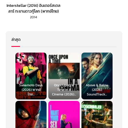
Interstellar (2014) อินเตอร์สเตล
ลาร์ ทะยานดาวกู้โลก (พากย์ไทย)
2014
ล่าสุด
Sakamoto Days
Once Upon a
Above & Below
(2026) พากย์
Time in a
(2026)
ไทย...
Cinema (2026)...
SoundTrack...