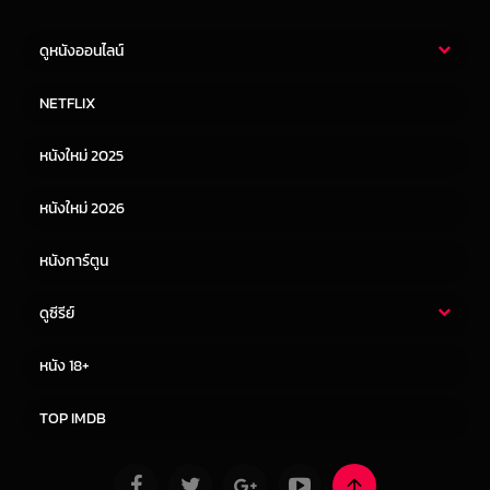
ดูหนังออนไลน์
หนังไทย
หนังฝรั่ง
NETFLIX
หนังเอเชีย
หนังเกาหลี
หนังใหม่ 2025
หนังจีน
หนังญี่ปุ่น
หนังใหม่ 2026
หนังการ์ตูน
ดูซีรีย์
ซีรี่ย์ไทย
ซีรีย์จีน
หนัง 18+
ซีรีย์ฝรั่ง
ซีรีย์เกาหลี
TOP IMDB