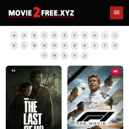
#
A
B
C
D
E
F
G
H
I
J
K
L
M
N
O
P
Q
R
S
T
U
V
W
X
Y
Z
HD