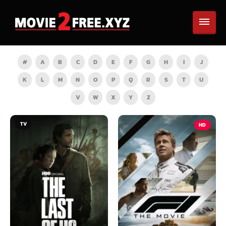
#
A
B
C
D
E
F
G
H
I
J
K
L
M
N
O
P
Q
R
S
T
U
V
W
X
Y
Z
HD