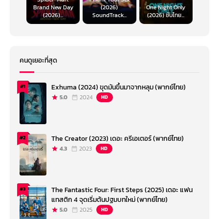
Brand New Day
(2026)
One Night Only
(2026)...
SoundTrack...
(2026) ซับไทย...
คนดูเยอะที่สุด
Exhuma (2024) ขุดมันขึ้นมาจากหลุม (พากย์ไทย)
#1
5.0
2024
HD
The Creator (2023) เดอะ ครีเอเตอร์ (พากย์ไทย)
#2
4.3
2023
HD
The Fantastic Four: First Steps (2025) เดอะ แฟน
#3
แทสติก 4 จุดเริ่มต้นปฐมบทใหม่ (พากย์ไทย)
5.0
2025
HD