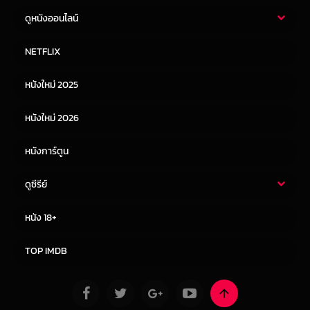
ดูหนังออนไลน์
หนังไทย
หนังฝรั่ง
NETFLIX
หนังเอเชีย
หนังเกาหลี
หนังใหม่ 2025
หนังจีน
หนังญี่ปุ่น
หนังใหม่ 2026
หนังการ์ตูน
ดูซีรีย์
ซีรี่ย์ไทย
ซีรีย์จีน
หนัง 18+
ซีรีย์ฝรั่ง
ซีรีย์เกาหลี
TOP IMDB