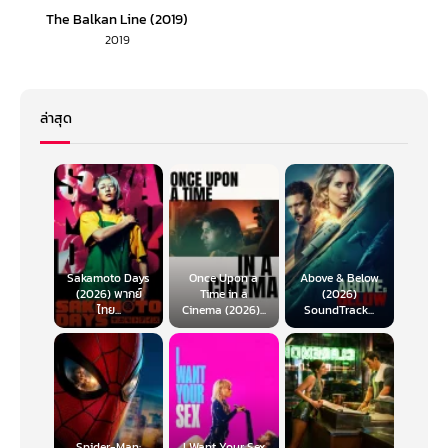
The Balkan Line (2019)
2019
ล่าสุด
Sakamoto Days
Once Upon a
Above & Below
(2026) พากย์
Time in a
(2026)
ไทย...
Cinema (2026)...
SoundTrack...
Spider-Man:
I Want Your Sex