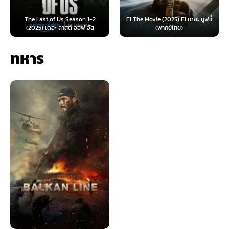
e Last of Us Season 1-2
F1 The Movie (2025) F1 เดอะ มูฟวี่
Furiosa: 
025) เดอะ ลาสต์ ออฟ อัส
(พากย์ไทย)
ฟูร
ทหาร