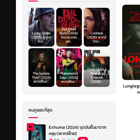
Evil Dead
Lucky Strike
Burn (2026)
Lockbox
(2026) พากย์
ผีอมตะแผด
(2026) พากย์
ไทย...
เผา...
ไทย...
Once Upon a
The Isolate
Sakamoto
Time in a
Thief (2026)
Days (2026)
Cinema
พากย์ไทย...
พากย์ไทย...
(2026)...
Longlegs
ค
คนดูเยอะที่สุด
Exhuma (2024) ขุดมันขึ้นมาจาก
#1
หลุม (พากย์ไทย)
HD