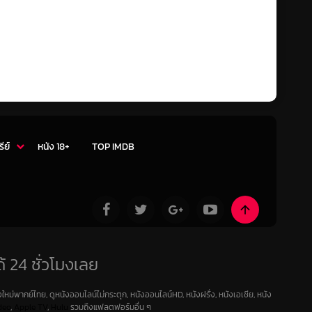
รีย์
หนัง 18+
TOP IMDB
้ 24 ชั่วโมงเลย
ใหม่พากย์ไทย, ดูหนังออนไลน์ไม่กระตุก, หนังออนไลน์HD, หนังฝรั่ง, หนังเอเชีย, หนัง
deo
,
Apple TV
,
Hulu
รวมถึงแฟลตฟอร์มอื่น ๆ