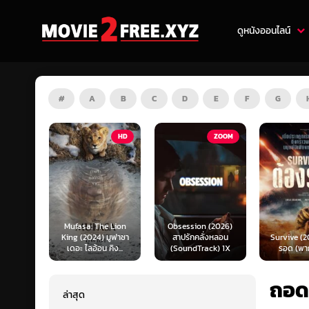
ดูหนังออนไลน์
#
A
B
C
D
E
F
G
HD
ZOOM
HD
e Lion
Obsession (2026)
Mortal K
 มูฟาซา
สาปรักคลั่งหลอน
Survive (2024) ต้อง
(2026) มอ
คิง...
(SoundTrack) 1X
รอด (พากย์ไทย)
แบท 2 (พ
ถอดร
ล่าสุด