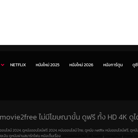
NETFLIX
หนังใหม่ 2025
หนังใหม่ 2026
หนังการ์ตูน
ดูซี
movie2free ไม่มีโฆษณาขั้น ดูฟรี ทั้ง HD 4K ดูได
งออนไลน์ 2024, ดูหนังออนไลน์ฟรี 2024, หนังออนไลน์ ไทย, ดูหนัง netflix หนังออนไลน์ฟรี, ดูหนัง
สียเงิน ดูหนังผ่านสมาร์ทโฟน หนังเต็มเรื่อง
ดูหนังออนไลน์ฟรี 4K
Netfilx
,
DisneyPlus
,
Prime Vi