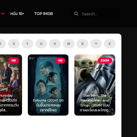
หนัง 18+
TOP IMDB
R
S
T
U
V
W
X
Y
Z
TV
HD
ZOOM
Star Wars: The
(2024) ขุด
Mandalorian and
The Last of Us
F1 The
นมาจากหลุม
Grogu (2026) แมน
Season 1-2 (2025)
F1 เดอะ
กย์ไทย)
ดาลอเรี่ยนและโกรกู...
เดอะ ลาสต์ ออฟ อัส