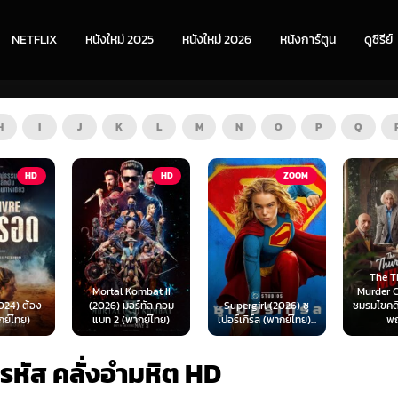
NETFLIX
หนังใหม่ 2025
หนังใหม่ 2026
หนังการ์ตูน
ดูซีรีย์
H
I
J
K
L
M
N
O
P
Q
HD
ZOOM
HD
The Thursday
ombat II
Murder Club (2025)
Exhuma 
ร์ทัล คอม
Supergirl (2026) ซู
ชมรมไขคดีฆาตกรรมวัน
มันขึ้
ากย์ไทย)
เปอร์เกิร์ล (พากย์ไทย)...
พฤหัส...
(พา
หัส คลั่งอำมหิต HD