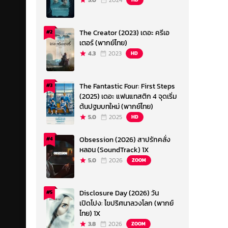
5.0
2024
The Creator (2023) เดอะ ครีเอ
#2
เตอร์ (พากย์ไทย)
4.3
2023
HD
The Fantastic Four: First Steps
#3
(2025) เดอะ แฟนแทสติก 4 จุดเริ่ม
ต้นปฐมบทใหม่ (พากย์ไทย)
5.0
2025
HD
Obsession (2026) สาปรักคลั่ง
#4
หลอน (SoundTrack) 1X
5.0
2026
ZOOM
Disclosure Day (2026) วัน
#5
เปิดโปง: ไขปริศนาลวงโลก (พากย์
ไทย) 1X
3.8
2026
ZOOM