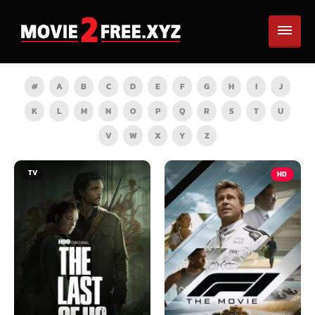
#
A
B
C
D
E
F
G
H
I
J
K
L
M
N
O
P
Q
R
S
T
U
V
W
X
Y
Z
HD