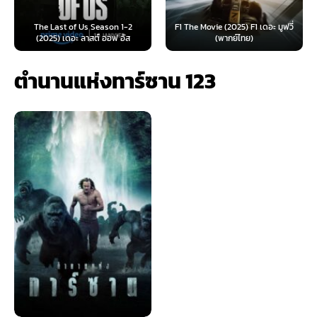
e Last of Us Season 1-2
F1 The Movie (2025) F1 เดอะ มูฟวี่
Furiosa: 
025) เดอะ ลาสต์ ออฟ อัส
(พากย์ไทย)
ฟูร
ตำนานแห่งทาร์ซาน 123