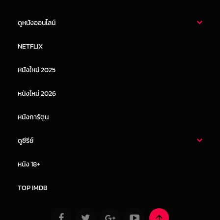
ดูหนังออนไลน์
หนังไทย
หนังฝรั่ง
NETFLIX
หนังเอเชีย
หนังเกาหลี
หนังใหม่ 2025
หนังจีน
หนังญี่ปุ่น
หนังใหม่ 2026
หนังการ์ตูน
ดูซีรีย์
ซีรี่ย์ไทย
ซีรีย์จีน
หนัง 18+
ซีรีย์ฝรั่ง
ซีรีย์เกาหลี
TOP IMDB