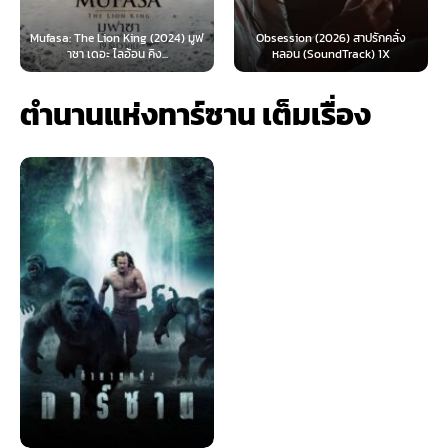
 Lion King (2024) มูฟ
Obsession (2026) สาปรักคลั่ง
Survive (2024)
อะ ไลอ้อน คิง...
หลอน (SoundTrack) 1X
ไ
ตำนานแห่งทาร์ซาน เต็มเรื่อง