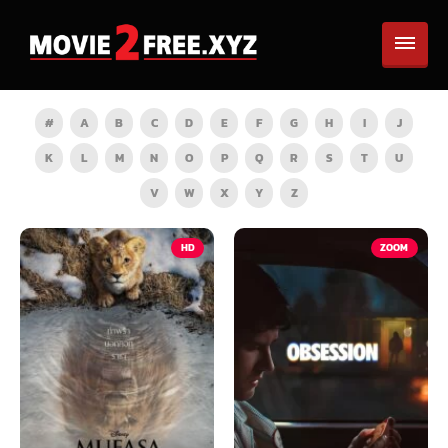
#
A
B
C
D
E
F
G
H
I
J
K
L
M
N
O
P
Q
R
S
T
U
V
W
X
Y
Z
HD
ZOOM