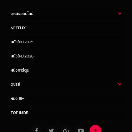
ดูหนังออนไลน์
หนังไทย
หนังฝรั่ง
NETFLIX
หนังเอเชีย
หนังเกาหลี
หนังใหม่ 2025
หนังจีน
หนังญี่ปุ่น
หนังใหม่ 2026
หนังการ์ตูน
ดูซีรีย์
ซีรี่ย์ไทย
ซีรีย์จีน
หนัง 18+
ซีรีย์ฝรั่ง
ซีรีย์เกาหลี
TOP IMDB