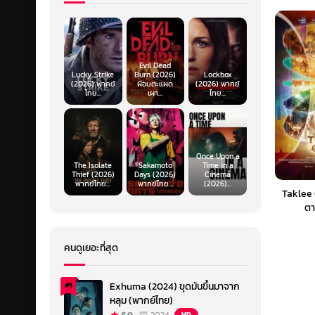
Evil Dead
Lucky Strike
Burn (2026)
Lockbox
(2026) พากย์
ผีอมตะแผด
(2026) พากย์
ไทย...
เผา...
ไทย...
Once Upon a
The Isolate
Sakamoto
Time in a
Thief (2026)
Days (2026)
Cinema
พากย์ไทย...
พากย์ไทย...
(2026)...
Taklee 
ตา
คนดูเยอะที่สุด
Exhuma (2024) ขุดมันขึ้นมาจาก
#1
หลุม (พากย์ไทย)
HD