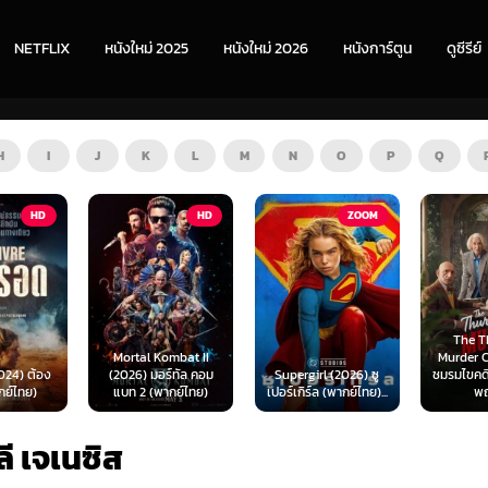
NETFLIX
หนังใหม่ 2025
หนังใหม่ 2026
หนังการ์ตูน
ดูซีรีย์
H
I
J
K
L
M
N
O
P
Q
HD
ZOOM
HD
The Thursday
ombat II
Murder Club (2025)
Exhuma 
ร์ทัล คอม
Supergirl (2026) ซู
ชมรมไขคดีฆาตกรรมวัน
มันขึ้
ากย์ไทย)
เปอร์เกิร์ล (พากย์ไทย)...
พฤหัส...
(พา
ี เจเนซิส