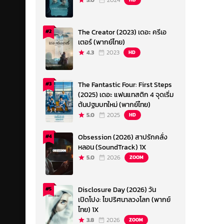
5.0
2024
The Creator (2023) เดอะ ครีเอ
#2
เตอร์ (พากย์ไทย)
4.3
2023
HD
The Fantastic Four: First Steps
#3
(2025) เดอะ แฟนแทสติก 4 จุดเริ่ม
ต้นปฐมบทใหม่ (พากย์ไทย)
5.0
2025
HD
Obsession (2026) สาปรักคลั่ง
#4
หลอน (SoundTrack) 1X
5.0
2026
ZOOM
Disclosure Day (2026) วัน
#5
เปิดโปง: ไขปริศนาลวงโลก (พากย์
ไทย) 1X
3.8
2026
ZOOM