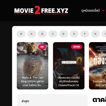
ดูหนังออนไลน์
#
A
B
C
D
E
F
G
HD
ZOOM
HD
e Lion
Obsession (2026)
Mortal K
 มูฟาซา
สาปรักคลั่งหลอน
Survive (2024) ต้อง
(2026) มอ
คิง...
(SoundTrack) 1X
รอด (พากย์ไทย)
แบท 2 (พ
ตาคล
ล่าสุด