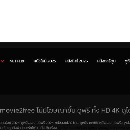
NETFLIX
หนังใหม่ 2025
หนังใหม่ 2026
หนังการ์ตูน
ดูซี
movie2free ไม่มีโฆษณาขั้น ดูฟรี ทั้ง HD 4K ดูได
งออนไลน์ 2024, ดูหนังออนไลน์ฟรี 2024, หนังออนไลน์ ไทย, ดูหนัง netflix หนังออนไลน์ฟรี, ดูหนัง
สียเงิน ดูหนังผ่านสมาร์ทโฟน หนังเต็มเรื่อง
ดูหนังออนไลน์ฟรี 4K
Netfilx
,
DisneyPlus
,
Prime Vi