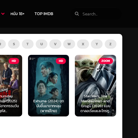
หนัง 18+
TOP IMDB
R
S
T
U
V
W
X
Y
Z
TV
HD
ZOOM
Star Wars: The
(2024) ขุด
Mandalorian and
The Last of Us
F1 The
นมาจากหลุม
Grogu (2026) แมน
Season 1-2 (2025)
F1 เดอะ
กย์ไทย)
ดาลอเรี่ยนและโกรกู...
เดอะ ลาสต์ ออฟ อัส