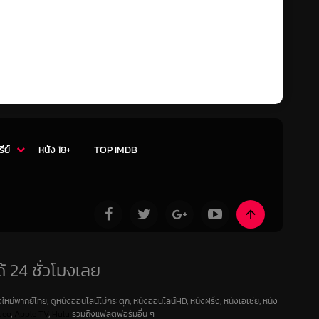
รีย์
หนัง 18+
TOP IMDB
้ 24 ชั่วโมงเลย
ใหม่พากย์ไทย, ดูหนังออนไลน์ไม่กระตุก, หนังออนไลน์HD, หนังฝรั่ง, หนังเอเชีย, หนัง
deo
,
Apple TV
,
Hulu
รวมถึงแฟลตฟอร์มอื่น ๆ