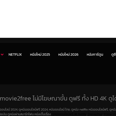
NETFLIX
หนังใหม่ 2025
หนังใหม่ 2026
หนังการ์ตูน
ดูซี
movie2free ไม่มีโฆษณาขั้น ดูฟรี ทั้ง HD 4K ดูได
งออนไลน์ 2024, ดูหนังออนไลน์ฟรี 2024, หนังออนไลน์ ไทย, ดูหนัง netflix หนังออนไลน์ฟรี, ดูหนัง
สียเงิน ดูหนังผ่านสมาร์ทโฟน หนังเต็มเรื่อง
ดูหนังออนไลน์ฟรี 4K
Netfilx
,
DisneyPlus
,
Prime Vi