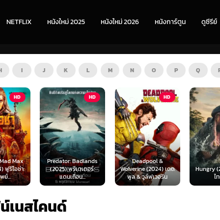
NETFLIX
หนังใหม่ 2025
หนังใหม่ 2026
หนังการ์ตูน
ดูซีรีย์
H
I
J
K
L
M
N
O
P
Q
HD
HD
ZOOM
 Badlands
Deadpool &
ีเดเตอร์:
Wolverine (2024) เดด
Hungry (2026) พากย์
The Furi
่อน...
พูล & วูล์ฟเวอรีน
ไทย 1X
พากย
ฟน์เนสไคนด์