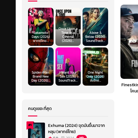
Once Upon a
Sakamoto
Time in a
Above &
Days (2026)
Cinema
Below (2026)
พากย์ไทย...
(2026)...
SoundTrack...
Spider-Man:
I Want Your
One Night
Brand New
Sex (2026)
Only (2026)
Day (2026)...
SoundTrack...
ซับไทย...
Finestki
ไคนด
คนดูเยอะที่สุด
Exhuma (2024) ขุดมันขึ้นมาจาก
#1
หลุม (พากย์ไทย)
HD