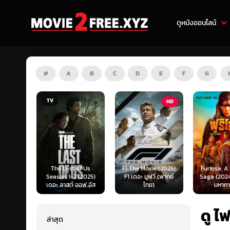
ดูหนังออนไลน์
#
A
B
C
D
E
F
G
HD
HD
of Us
F1 The Movie (2025)
Furiosa: A Mad Max
Predator:
(2025)
F1 เดอะ มูฟวี่ (พากย์
Saga (2024) ฟูริโอซ่า:
(2025) พร
ออฟ อัส
ไทย)
มหากาพย์...
แดนเถื
ดู ไ
ล่าสุด