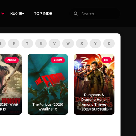
หนัง 18+
TOP IMDB
R
S
T
U
V
W
X
Y
Z
ZOOM
HD
HD
Dungeons &
Ready or Not 2: Here
Now 
Dragons: Honor
I Come (2026) เกม
Now
ous (2026)
Among Thieves
พร้อมตาย 2 (พากย์
(2025)
์ไทย 1X
(2023) ดันเจียนส์...
ไทย)