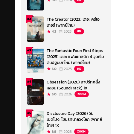
5.0
2024
The Creator (2023) เดอะ ครีเอ
#2
เตอร์ (พากย์ไทย)
4.3
2023
HD
The Fantastic Four: First Steps
#3
(2025) เดอะ แฟนแทสติก 4 จุดเริ่ม
ต้นปฐมบทใหม่ (พากย์ไทย)
5.0
2025
HD
Obsession (2026) สาปรักคลั่ง
#4
หลอน (SoundTrack) 1X
5.0
2026
ZOOM
Disclosure Day (2026) วัน
#5
เปิดโปง: ไขปริศนาลวงโลก (พากย์
ไทย) 1X
3.8
2026
ZOOM