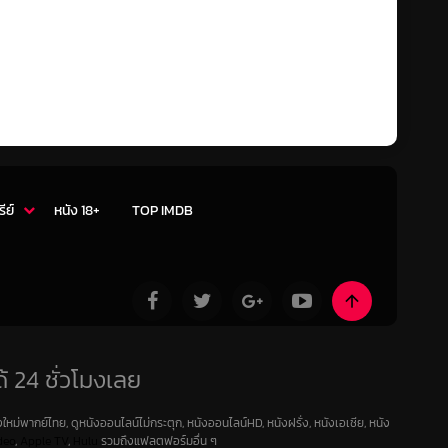
รีย์
หนัง 18+
TOP IMDB
้ 24 ชั่วโมงเลย
ใหม่พากย์ไทย, ดูหนังออนไลน์ไม่กระตุก, หนังออนไลน์HD, หนังฝรั่ง, หนังเอเชีย, หนัง
deo
,
Apple TV
,
Hulu
รวมถึงแฟลตฟอร์มอื่น ๆ