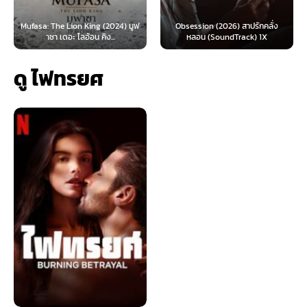
: The Lion King (2024) มูฟ
Obsession (2026) สาปรักคลั่ง
Survive 
าซา เดอะ ไลอ้อน คิง...
หลอน (SoundTrack) 1X
ดู ไฟทรยศ