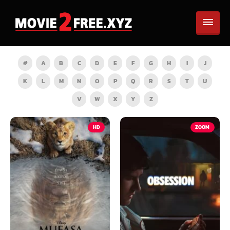
#
A
B
C
D
E
F
G
H
I
J
K
L
M
N
O
P
Q
R
S
T
U
V
W
X
Y
Z
HD
ZOOM