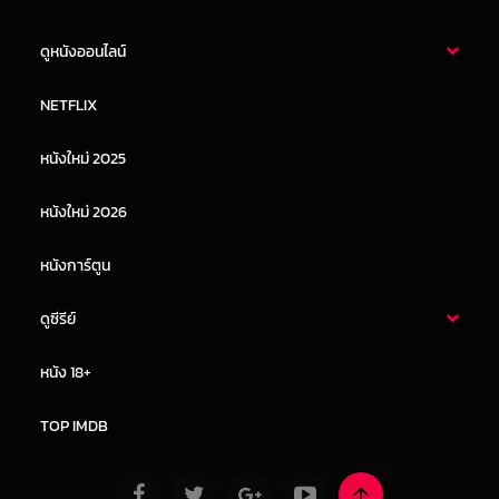
ดูหนังออนไลน์
หนังไทย
หนังฝรั่ง
NETFLIX
หนังเอเชีย
หนังเกาหลี
หนังใหม่ 2025
หนังจีน
หนังญี่ปุ่น
หนังใหม่ 2026
หนังการ์ตูน
ดูซีรีย์
ซีรี่ย์ไทย
ซีรีย์จีน
หนัง 18+
ซีรีย์ฝรั่ง
ซีรีย์เกาหลี
TOP IMDB