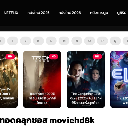
NETFLIX
หนังใหม่ 2025
หนังใหม่ 2026
หนังการ์ตูน
ดูซีรีย์
H
I
J
K
L
M
N
O
P
Q
HD
HD
HD
s (2025)
The Conjuring Last
Spider-
ีส (พากย์
Rites (2025) คนเรียกผี
Elio (2025) เอลิโอ
New Day 
 1X
พิธีกรรมครั้งสุดท้าย...
(พากย์ไทย)
เดอร์-แม
ไก่ทอดคลุกซอส moviehd8k