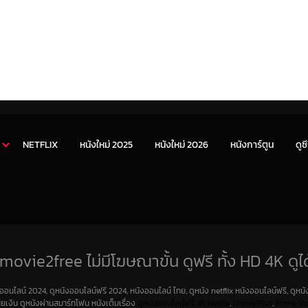
NETFLIX
หนังใหม่ 2025
หนังใหม่ 2026
หนังการ์ตูน
ดูซี
movie2free ไม่มีโฆษณาขั้น ดูฟรี ทั้ง HD 4K ดูได
งออนไลน์ 2024, ดูหนังออนไลน์ฟรี 2024, หนังออนไลน์ ไทย, ดูหนัง netflix หนังออนไลน์ฟรี, ดูหนัง
สียเงิน ดูหนังผ่านสมาร์ทโฟน หนังเต็มเรื่อง
ดูหนังออนไลน์ฟรี 4K
Netfilx
,
DisneyPlus
,
Prime Vi