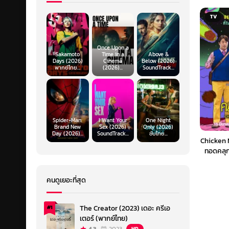
TV
Once Upon a
Sakamoto
Time in a
Above &
Days (2026)
Cinema
Below (2026)
พากย์ไทย...
(2026)...
SoundTrack...
Spider-Man:
I Want Your
One Night
Brand New
Sex (2026)
Only (2026)
Day (2026)...
SoundTrack...
ซับไทย...
Chicken 
ทอดคลุก
คนดูเยอะที่สุด
The Creator (2023) เดอะ ครีเอ
#1
เตอร์ (พากย์ไทย)
HD