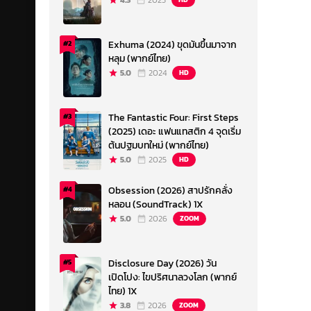
4.3
2023
Exhuma (2024) ขุดมันขึ้นมาจาก
#2
หลุม (พากย์ไทย)
5.0
2024
HD
The Fantastic Four: First Steps
#3
(2025) เดอะ แฟนแทสติก 4 จุดเริ่ม
ต้นปฐมบทใหม่ (พากย์ไทย)
5.0
2025
HD
Obsession (2026) สาปรักคลั่ง
#4
หลอน (SoundTrack) 1X
5.0
2026
ZOOM
Disclosure Day (2026) วัน
#5
เปิดโปง: ไขปริศนาลวงโลก (พากย์
ไทย) 1X
3.8
2026
ZOOM