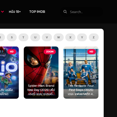
หนัง 18+
TOP IMDB
R
S
T
U
V
W
X
Y
Z
ZOOM
HD
HD
Man: Brand
The Fantastic Four:
Kraken (2025) คราเคน
Oppenh
(2026) สไป
First Steps (2025)
เลื้อยสยอง 20,000
ออพเพนไ
น: แบรนด์...
เดอะ แฟนแทสติก 4...
โยชน์...