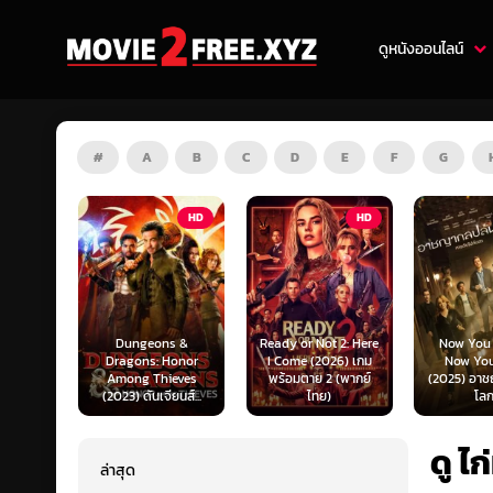
ดูหนังออนไลน์
#
A
B
C
D
E
F
G
HD
HD
HD
s &
Ready or Not 2: Here
Now You See Me:
Honor
I Come (2026) เกม
Now You Don’t
Tron: Are
ieves
พร้อมตาย 2 (พากย์
(2025) อาชญากลปล้น
ทรอน: แอร
ยนส์...
ไทย)
โลก...
ไทย)
ดู 
ล่าสุด