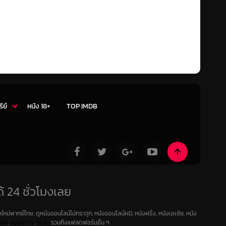
รีย์
หนัง 18+
TOP IMDB
้ 24 ชั่วโมงเลย
ใหม่พากย์ไทย, ดูหนังออนไลน์ไม่กระตุก, หนังออนไลน์HD, หนังฝรั่ง, หนังเอเชีย, หนัง
deo
,
Apple TV
,
Hulu
รวมถึงแฟลตฟอร์มอื่น ๆ