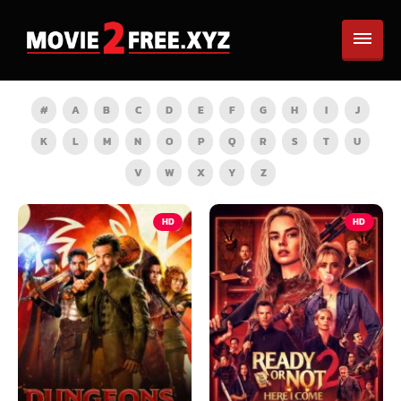
#
A
B
C
D
E
F
G
H
I
J
K
L
M
N
O
P
Q
R
S
T
U
V
W
X
Y
Z
HD
HD