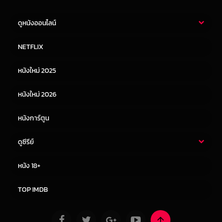
ดูหนังออนไลน์
หนังไทย
หนังฝรั่ง
NETFLIX
หนังเอเชีย
หนังเกาหลี
หนังใหม่ 2025
หนังจีน
หนังญี่ปุ่น
หนังใหม่ 2026
หนังการ์ตูน
ดูซีรีย์
ซีรี่ย์ไทย
ซีรีย์จีน
หนัง 18+
ซีรีย์ฝรั่ง
ซีรีย์เกาหลี
TOP IMDB