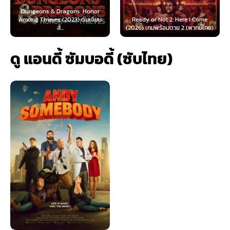
 & Dragons: Honor
ves (2023) ดันเจียน
Ready or Not 2: Here I Come
Now You See Me
ส์...
(2026) เกมพร้อมตาย 2 (พากย์ไทย)
(2025) อาชญ
ดู แอนดี้ ซัมบอดี้ (ซับไทย)