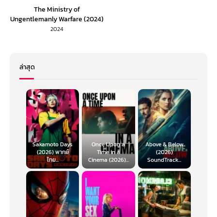
The Ministry of
Ungentlemanly Warfare (2024)
แสบจารชน คนพลิกโลก (พากย์
2024
ไทย)
ล่าสุด
Sakamoto Days
Once Upon a
Above & Below
(2026) พากย์
Time in a
(2026)
ไทย...
Cinema (2026)...
SoundTrack...