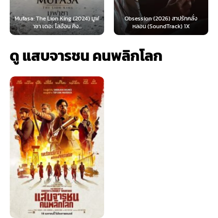
Mufasa: The Lion King (2024) มูฟ
Obsession (2026) สาปรักคลั่ง
าซา เดอะ ไลอ้อน คิง...
หลอน (SoundTrack) 1X
ดู แสบจารชน คนพลิกโลก