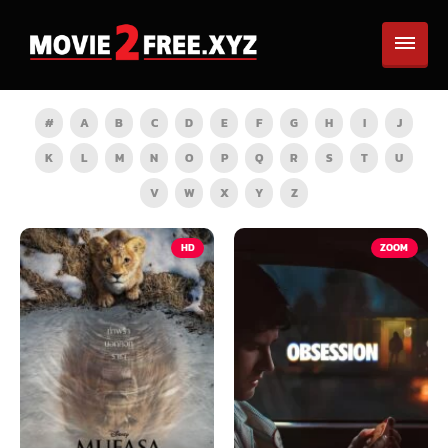
#
A
B
C
D
E
F
G
H
I
J
K
L
M
N
O
P
Q
R
S
T
U
V
W
X
Y
Z
HD
ZOOM