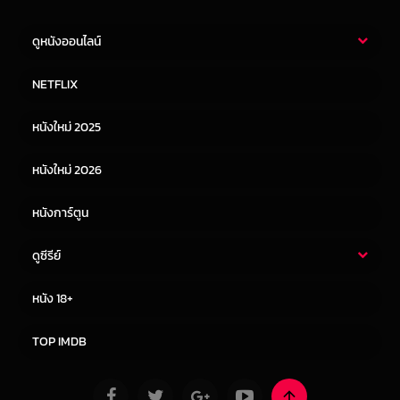
ดูหนังออนไลน์
หนังไทย
หนังฝรั่ง
NETFLIX
หนังเอเชีย
หนังเกาหลี
หนังใหม่ 2025
หนังจีน
หนังญี่ปุ่น
หนังใหม่ 2026
หนังการ์ตูน
ดูซีรีย์
ซีรี่ย์ไทย
ซีรีย์จีน
หนัง 18+
ซีรีย์ฝรั่ง
ซีรีย์เกาหลี
TOP IMDB