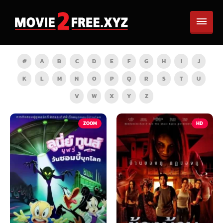
#
A
B
C
D
E
F
G
H
I
J
K
L
M
N
O
P
Q
R
S
T
U
V
W
X
Y
Z
TV
ZOOM
HD