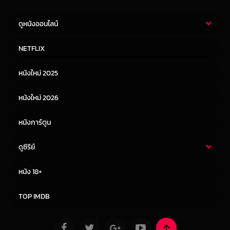
ดูหนังออนไลน์
หนังไทย
หนังฝรั่ง
NETFLIX
หนังเอเชีย
หนังเกาหลี
หนังใหม่ 2025
หนังจีน
หนังญี่ปุ่น
หนังใหม่ 2026
หนังการ์ตูน
ดูซีรีย์
ซีรี่ย์ไทย
ซีรีย์จีน
หนัง 18+
ซีรีย์ฝรั่ง
ซีรีย์เกาหลี
TOP IMDB