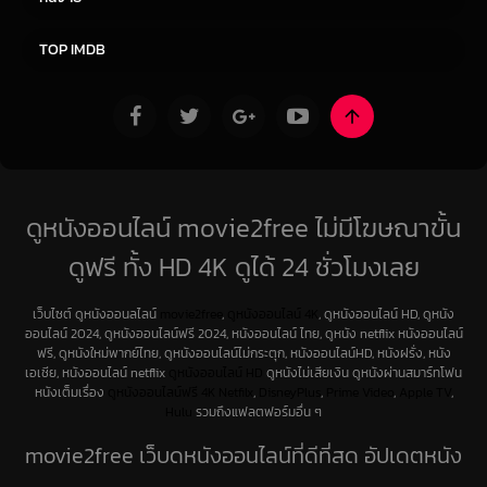
ซีรีย์ฝรั่ง
ซีรีย์เกาหลี
TOP IMDB
ดูหนังออนไลน์ movie2free ไม่มีโฆษณาขั้น
ดูฟรี ทั้ง HD 4K ดูได้ 24 ชั่วโมงเลย
เว็บไซต์ ดูหนังออนลไลน์
movie2free
,
ดูหนังออนไลน์ 4K
, ดูหนังออนไลน์ HD, ดูหนัง
ออนไลน์ 2024, ดูหนังออนไลน์ฟรี 2024, หนังออนไลน์ ไทย, ดูหนัง netflix หนังออนไลน์
ฟรี, ดูหนังใหม่พากย์ไทย, ดูหนังออนไลน์ไม่กระตุก, หนังออนไลน์HD, หนังฝรั่ง, หนัง
เอเชีย, หนังออนไลน์ netflix
ดูหนังออนไลน์ HD
ดูหนังไม่เสียเงิน ดูหนังผ่านสมาร์ทโฟน
หนังเต็มเรื่อง
ดูหนังออนไลน์ฟรี 4K
Netfilx
,
DisneyPlus
,
Prime Video
,
Apple TV
,
Hulu
รวมถึงแฟลตฟอร์มอื่น ๆ
movie2free เว็บดูหนังออนไลน์ที่ดีที่สุด อัปเดตหนัง