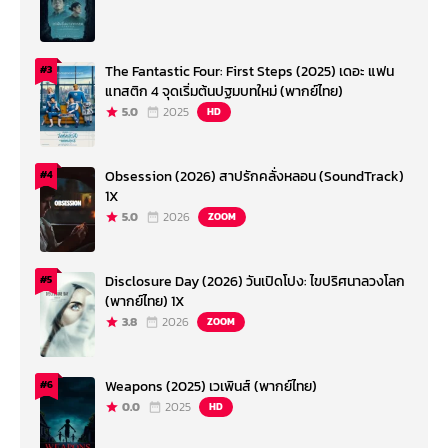
The Fantastic Four: First Steps (2025) เดอะ แฟน
#3
แทสติก 4 จุดเริ่มต้นปฐมบทใหม่ (พากย์ไทย)
5.0
2025
HD
Obsession (2026) สาปรักคลั่งหลอน (SoundTrack)
#4
1X
5.0
2026
ZOOM
Disclosure Day (2026) วันเปิดโปง: ไขปริศนาลวงโลก
#5
(พากย์ไทย) 1X
3.8
2026
ZOOM
Weapons (2025) เวเพินส์ (พากย์ไทย)
#6
0.0
2025
HD