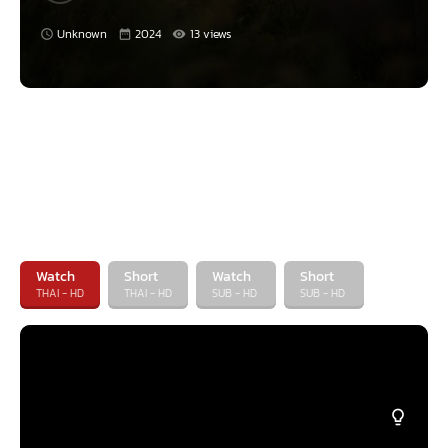
Unknown
2024
13 views
Watch
Short
Watch
Short
THAI - HD
THAI - HD
SUB - HD
SUB - HD