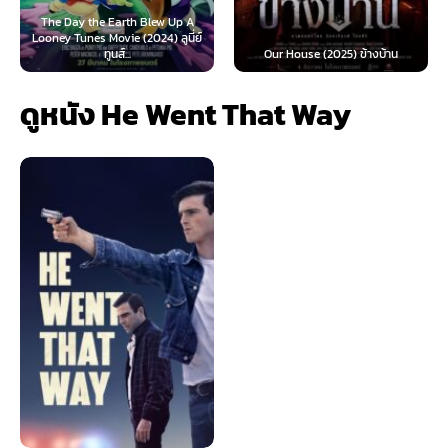
he Earth Blew Up A
 Movie (2024) ลูนี่ย์
Teach You a Les
ทูนส์...
Our House (2025) ข้างบ้าน
นี้ต้องโด
ดูหนัง He Went That Way