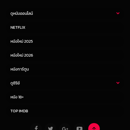
ดูหนังออนไลน์
หนังไทย
หนังฝรั่ง
NETFLIX
หนังเอเชีย
หนังเกาหลี
หนังใหม่ 2025
หนังจีน
หนังญี่ปุ่น
หนังใหม่ 2026
หนังการ์ตูน
ดูซีรีย์
ซีรี่ย์ไทย
ซีรีย์จีน
หนัง 18+
ซีรีย์ฝรั่ง
ซีรีย์เกาหลี
TOP IMDB