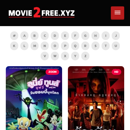
#
A
B
C
D
E
F
G
H
I
J
K
L
M
N
O
P
Q
R
S
T
U
V
W
X
Y
Z
TV
ZOOM
HD