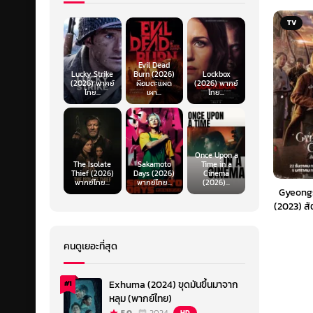
TV
Evil Dead
Lucky Strike
Burn (2026)
Lockbox
(2026) พากย์
ผีอมตะแผด
(2026) พากย์
ไทย...
เผา...
ไทย...
Once Upon a
The Isolate
Sakamoto
Time in a
Thief (2026)
Days (2026)
Cinema
พากย์ไทย...
พากย์ไทย...
(2026)...
Gyeong
(2023) ส
(
คนดูเยอะที่สุด
Exhuma (2024) ขุดมันขึ้นมาจาก
#1
หลุม (พากย์ไทย)
HD