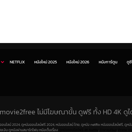
NETFLIX
หนังใหม่ 2025
หนังใหม่ 2026
หนังการ์ตูน
ดูซี
movie2free ไม่มีโฆษณาขั้น ดูฟรี ทั้ง HD 4K ดูได
งออนไลน์ 2024, ดูหนังออนไลน์ฟรี 2024, หนังออนไลน์ ไทย, ดูหนัง netflix หนังออนไลน์ฟรี, ดูหนัง
สียเงิน ดูหนังผ่านสมาร์ทโฟน หนังเต็มเรื่อง
ดูหนังออนไลน์ฟรี 4K
Netfilx
,
DisneyPlus
,
Prime Vi