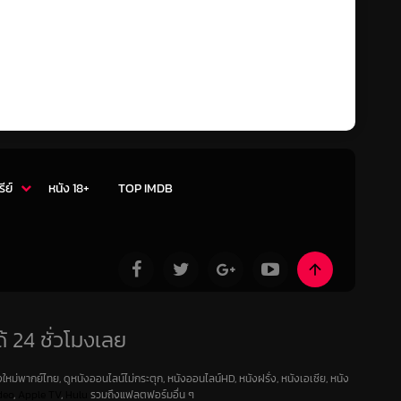
รีย์
หนัง 18+
TOP IMDB
้ 24 ชั่วโมงเลย
ใหม่พากย์ไทย, ดูหนังออนไลน์ไม่กระตุก, หนังออนไลน์HD, หนังฝรั่ง, หนังเอเชีย, หนัง
deo
,
Apple TV
,
Hulu
รวมถึงแฟลตฟอร์มอื่น ๆ