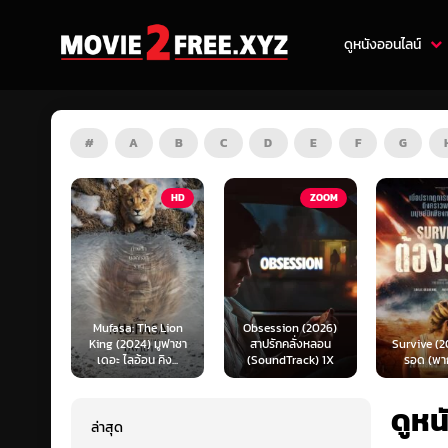
ดูหนังออนไลน์
#
A
B
C
D
E
F
G
HD
ZOOM
HD
e Lion
Obsession (2026)
Mortal K
 มูฟาซา
สาปรักคลั่งหลอน
Survive (2024) ต้อง
(2026) มอ
คิง...
(SoundTrack) 1X
รอด (พากย์ไทย)
แบท 2 (พ
ดูห
ล่าสุด