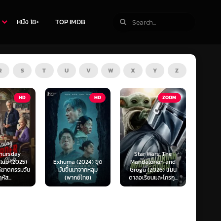
หนัง 18+
TOP IMDB
R
S
T
U
V
W
X
Y
Z
TV
HD
ZOOM
Star Wars: The
(2024) ขุด
Mandalorian and
The Last of Us
F1 The
นมาจากหลุม
Grogu (2026) แมน
Season 1-2 (2025)
F1 เดอะ
กย์ไทย)
ดาลอเรี่ยนและโกรกู...
เดอะ ลาสต์ ออฟ อัส