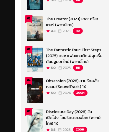
5.0
2024
The Creator (2023) เดอะ ครีเอ
#2
เตอร์ (พากย์ไทย)
4.3
2023
HD
The Fantastic Four: First Steps
#3
(2025) เดอะ แฟนแทสติก 4 จุดเริ่ม
ต้นปฐมบทใหม่ (พากย์ไทย)
5.0
2025
HD
Obsession (2026) สาปรักคลั่ง
#4
หลอน (SoundTrack) 1X
5.0
2026
ZOOM
Disclosure Day (2026) วัน
#5
เปิดโปง: ไขปริศนาลวงโลก (พากย์
ไทย) 1X
3.8
2026
ZOOM