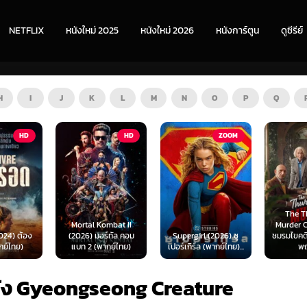
NETFLIX
หนังใหม่ 2025
หนังใหม่ 2026
หนังการ์ตูน
ดูซีรีย์
H
I
J
K
L
M
N
O
P
Q
HD
ZOOM
HD
The Thursday
ombat II
Murder Club (2025)
Exhuma 
ร์ทัล คอม
Supergirl (2026) ซู
ชมรมไขคดีฆาตกรรมวัน
มันขึ้
ากย์ไทย)
เปอร์เกิร์ล (พากย์ไทย)...
พฤหัส...
(พา
นัง Gyeongseong Creature