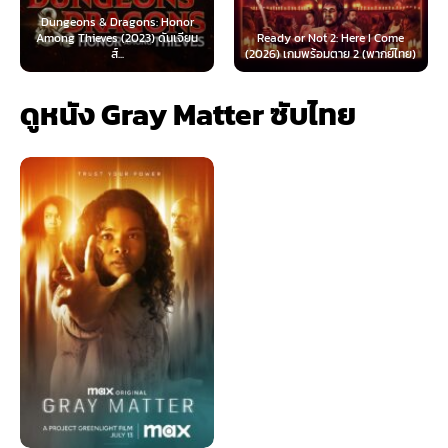
s: Honor
) ดันเจียน
Ready or Not 2: Here I Come
Now You See Me: Now Yo
(2026) เกมพร้อมตาย 2 (พากย์ไทย)
(2025) อาชญากลปล้นโล
ดูหนัง Gray Matter ซับไทย