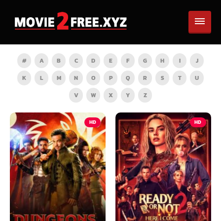
#
A
B
C
D
E
F
G
H
I
J
K
L
M
N
O
P
Q
R
S
T
U
V
W
X
Y
Z
HD
HD