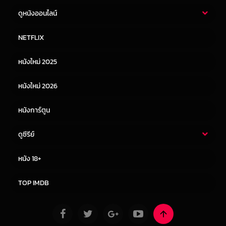
ดูหนังออนไลน์
หนังไทย
หนังฝรั่ง
NETFLIX
หนังเอเชีย
หนังเกาหลี
หนังใหม่ 2025
หนังจีน
หนังญี่ปุ่น
หนังใหม่ 2026
หนังการ์ตูน
ดูซีรีย์
ซีรี่ย์ไทย
ซีรีย์จีน
หนัง 18+
ซีรีย์ฝรั่ง
ซีรีย์เกาหลี
TOP IMDB