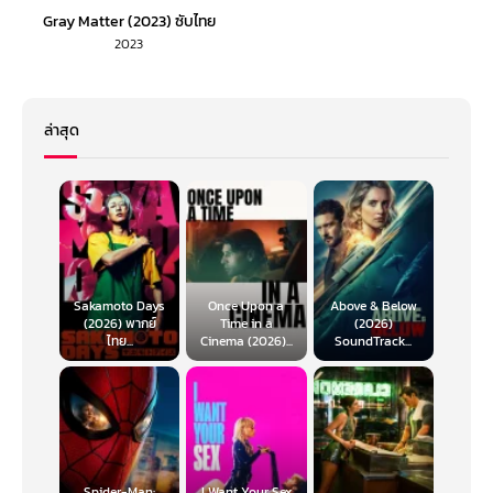
Gray Matter (2023) ซับไทย
2023
ล่าสุด
Sakamoto Days
Once Upon a
Above & Below
(2026) พากย์
Time in a
(2026)
ไทย...
Cinema (2026)...
SoundTrack...
Spider-Man:
I Want Your Sex