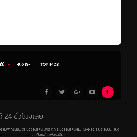
รีย์
หนัง 18+
TOP IMDB
้ 24 ชั่วโมงเลย
ใหม่พากย์ไทย, ดูหนังออนไลน์ไม่กระตุก, หนังออนไลน์HD, หนังฝรั่ง, หนังเอเชีย, หนัง
deo
,
Apple TV
,
Hulu
รวมถึงแฟลตฟอร์มอื่น ๆ