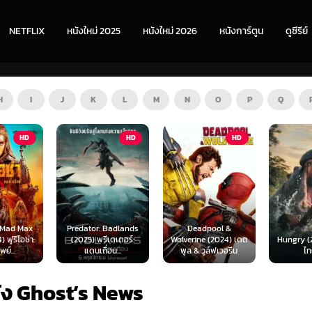
NETFLIX
หนังใหม่ 2025
หนังใหม่ 2026
หนังการ์ตูน
ดูซีรีย์
H
I
J
K
L
M
N
O
P
Q
HD
HD
ZO
x
Predator: Badlands
Deadpool &
:
(2025) พรีเดเตอร์:
Wolverine (2024) เดด
Hungry (2026) พา
แดนเถื่อน...
พูล & วูล์ฟเวอรีน
ไทย 1X
ัง Ghost’s News