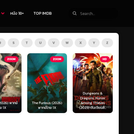
หนัง 18+
TOP IMDB
R
S
T
U
V
W
X
Y
Z
OM
ZOOM
HD
Dungeons &
Ready or Not 2:
Dragons: Honor
I Come (2026)
กย์
The Furious (2026)
Among Thieves
พร้อมตาย 2 (พ
พากย์ไทย 1X
(2023) ดันเจียนส์...
ไทย)