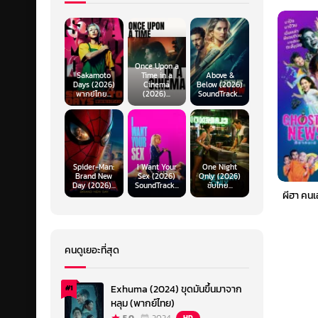
Once Upon a
Sakamoto
Time in a
Above &
Days (2026)
Cinema
Below (2026)
พากย์ไทย...
(2026)...
SoundTrack...
Spider-Man:
I Want Your
One Night
Brand New
Sex (2026)
Only (2026)
Day (2026)...
SoundTrack...
ซับไทย...
ผีฮา คนเ
คนดูเยอะที่สุด
Exhuma (2024) ขุดมันขึ้นมาจาก
#1
หลุม (พากย์ไทย)
HD