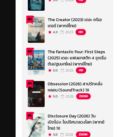
5.0
2024
The Creator (2023) เดอะ ครีเอ
#2
เตอร์ (พากย์ไทย)
4.3
2023
HD
The Fantastic Four: First Steps
#3
(2025) เดอะ แฟนแทสติก 4 จุดเริ่ม
ต้นปฐมบทใหม่ (พากย์ไทย)
5.0
2025
HD
Obsession (2026) สาปรักคลั่ง
#4
หลอน (SoundTrack) 1X
5.0
2026
ZOOM
Disclosure Day (2026) วัน
#5
เปิดโปง: ไขปริศนาลวงโลก (พากย์
ไทย) 1X
3.8
2026
ZOOM