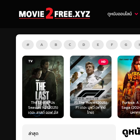
ดูหนังออนไลน์
#
A
B
C
D
E
F
G
TV
HD
HD
The Last of Us
F1 The Movie (2025)
Furiosa: A Mad Ma
Season 1-2 (2025)
F1 เดอะ มูฟวี่ (พากย์
Saga (2024) ฟูริโอซ่า
เดอะ ลาสต์ ออฟ อัส
ไทย)
มหากาพย์...
ดูหน
ล่าสุด