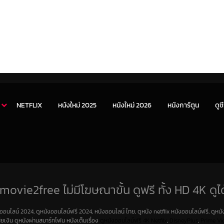
NETFLIX
หนังใหม่ 2025
หนังใหม่ 2026
หนังการ์ตูน
ดูซี
movie2free ไม่มีโฆษณาขั้น ดูฟรี ทั้ง HD 4K ดูได
งออนไลน์ 2024, ดูหนังออนไลน์ฟรี 2024, หนังออนไลน์ ไทย, ดูหนัง netflix หนังออนไลน์ฟรี, ดูหนัง
สียเงิน ดูหนังผ่านสมาร์ทโฟน หนังเต็มเรื่อง
ดูหนังออนไลน์ฟรี 4K
Netfilx
,
DisneyPlus
,
Prime Vi