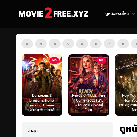
ดูหนังออนไลน์
#
A
B
C
D
E
F
G
HD
HD
HD
s &
Ready or Not 2: Here
Now You See Me:
Honor
I Come (2026) เกม
Now You Don’t
Tron: Are
ieves
พร้อมตาย 2 (พากย์
(2025) อาชญากลปล้น
ทรอน: แอร
ยนส์...
ไทย)
โลก...
ไทย)
ดูหน
ล่าสุด