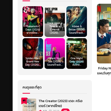
Once Upon a
Sakamoto
Time in a
Above &
Days (2026)
Cinema
Below (2026)
พากย์ไทย...
(2026)...
SoundTrack...
Spider-Man:
I Want Your
One Night
Brand New
Sex (2026)
Only (2026)
Day (2026)...
SoundTrack...
ซับไทย...
Friday N
แผนวันศุก
คนดูเยอะที่สุด
The Creator (2023) เดอะ ครีเอ
#1
เตอร์ (พากย์ไทย)
HD