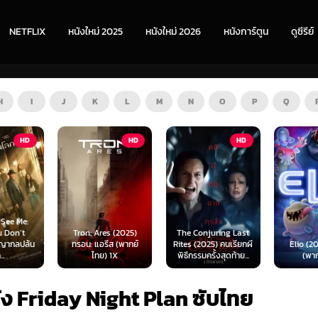
NETFLIX
หนังใหม่ 2025
หนังใหม่ 2026
หนังการ์ตูน
ดูซีรีย์
H
I
J
K
L
M
N
O
P
Q
HD
HD
HD
s (2025)
The Conjuring Last
Spider-
ีส (พากย์
Rites (2025) คนเรียกผี
Elio (2025) เอลิโอ
New Day 
 1X
พิธีกรรมครั้งสุดท้าย...
(พากย์ไทย)
เดอร์-แม
ัง Friday Night Plan ซับไทย