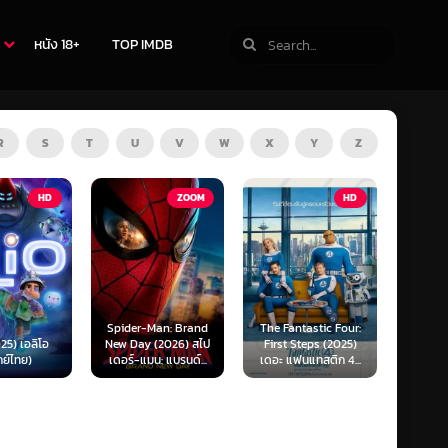
หนัง 18+
TOP IMDB
R
S
T
U
V
W
X
Y
Z
ZOOM
HD
HD
Man: Brand
The Fantastic Four:
Kraken (2025) คราเคน
Oppenh
(2026) สไป
First Steps (2025)
เลื้อยสยอง 20,000
ออพเพนไ
น: แบรนด์...
เดอะ แฟนแทสติก 4...
โยชน์...