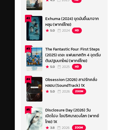
4.3
2023
Exhuma (2024) ขุดมันขึ้นมาจาก
#2
หลุม (พากย์ไทย)
5.0
2024
HD
The Fantastic Four: First Steps
#3
(2025) เดอะ แฟนแทสติก 4 จุดเริ่ม
ต้นปฐมบทใหม่ (พากย์ไทย)
5.0
2025
HD
Obsession (2026) สาปรักคลั่ง
#4
หลอน (SoundTrack) 1X
5.0
2026
ZOOM
Disclosure Day (2026) วัน
#5
เปิดโปง: ไขปริศนาลวงโลก (พากย์
ไทย) 1X
3.8
2026
ZOOM