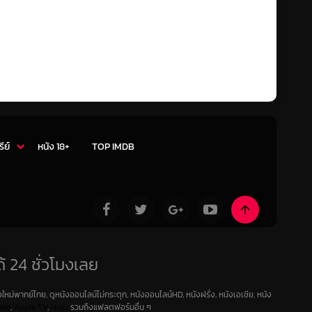
รีย์
หนัง 18+
TOP IMDB
้ 24 ชั่วโมงเลย
ใหม่พากย์ไทย, ดูหนังออนไลน์ไม่กระตุก, หนังออนไลน์HD, หนังฝรั่ง, หนังเอเชีย, หนัง
deo
,
Apple TV
,
Hulu
รวมถึงแฟลตฟอร์มอื่น ๆ