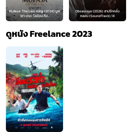
: The Lion King (2024) มูฟ
Obsession (2026) สาปรักคลั่ง
Survive 
าซา เดอะ ไลอ้อน คิง...
หลอน (SoundTrack) 1X
ดูหนัง Freelance 2023