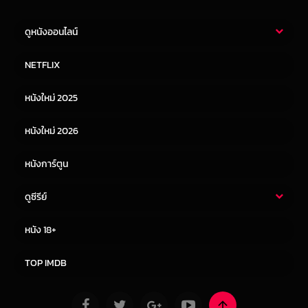
ดูหนังออนไลน์
หนังไทย
หนังฝรั่ง
NETFLIX
หนังเอเชีย
หนังเกาหลี
หนังใหม่ 2025
หนังจีน
หนังญี่ปุ่น
หนังใหม่ 2026
หนังการ์ตูน
ดูซีรีย์
ซีรี่ย์ไทย
ซีรีย์จีน
หนัง 18+
ซีรีย์ฝรั่ง
ซีรีย์เกาหลี
TOP IMDB