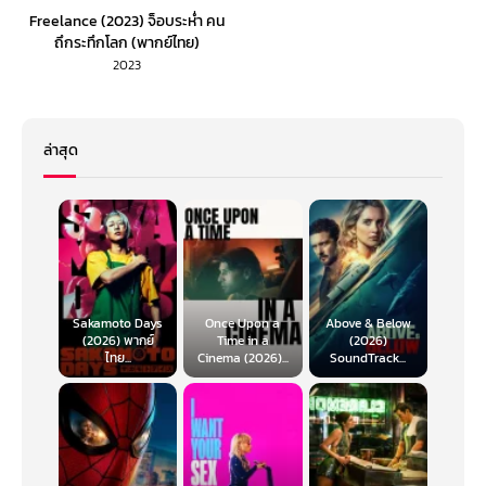
Freelance (2023) จ็อบระห่ำ คน
ถึกระทึกโลก (พากย์ไทย)
2023
ล่าสุด
Sakamoto Days
Once Upon a
Above & Below
(2026) พากย์
Time in a
(2026)
ไทย...
Cinema (2026)...
SoundTrack...