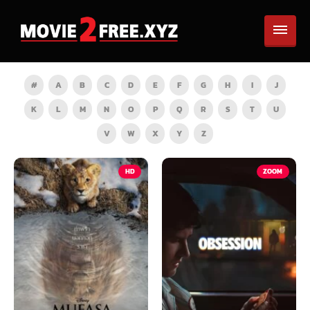
#
A
B
C
D
E
F
G
H
I
J
K
L
M
N
O
P
Q
R
S
T
U
V
W
X
Y
Z
HD
ZOOM