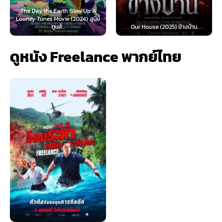
he Earth Blew Up A
 Movie (2024) ลูนี่ย์
Teach You a Les
ทูนส์...
Our House (2025) ข้างบ้าน
นี้ต้องโด
ดูหนัง Freelance พากย์ไทย