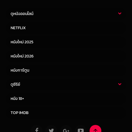
ดูหนังออนไลน์
หนังไทย
หนังฝรั่ง
NETFLIX
หนังเอเชีย
หนังเกาหลี
หนังใหม่ 2025
หนังจีน
หนังญี่ปุ่น
หนังใหม่ 2026
หนังการ์ตูน
ดูซีรีย์
ซีรี่ย์ไทย
ซีรีย์จีน
หนัง 18+
ซีรีย์ฝรั่ง
ซีรีย์เกาหลี
TOP IMDB