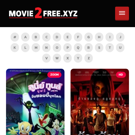
#
A
B
C
D
E
F
G
H
I
J
K
L
M
N
O
P
Q
R
S
T
U
V
W
X
Y
Z
TV
ZOOM
HD