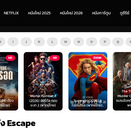
NETFLIX
หนังใหม่ 2025
หนังใหม่ 2026
หนังการ์ตูน
ดูซีรีย์
H
I
J
K
L
M
N
O
P
Q
HD
ZOOM
HD
The Thursday
Mortal Kombat II
Murder Club (2025)
(2026) มอร์ทัล คอม
Supergirl (2026) ซู
ชมรมไขคดีฆาตกรรมวัน
แบท 2 (พากย์ไทย)
เปอร์เกิร์ล (พากย์ไทย)...
พฤหัส...
ัง Escape