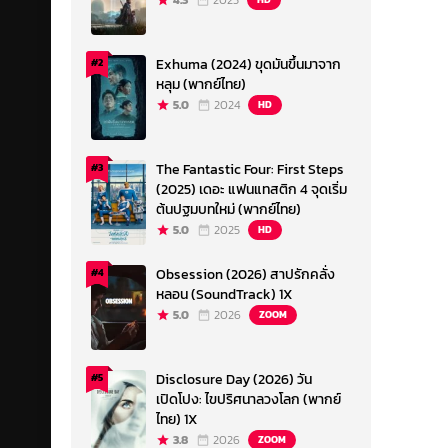
4.3
2023
Exhuma (2024) ขุดมันขึ้นมาจาก
#2
หลุม (พากย์ไทย)
5.0
2024
HD
The Fantastic Four: First Steps
#3
(2025) เดอะ แฟนแทสติก 4 จุดเริ่ม
ต้นปฐมบทใหม่ (พากย์ไทย)
5.0
2025
HD
Obsession (2026) สาปรักคลั่ง
#4
หลอน (SoundTrack) 1X
5.0
2026
ZOOM
Disclosure Day (2026) วัน
#5
เปิดโปง: ไขปริศนาลวงโลก (พากย์
ไทย) 1X
3.8
2026
ZOOM