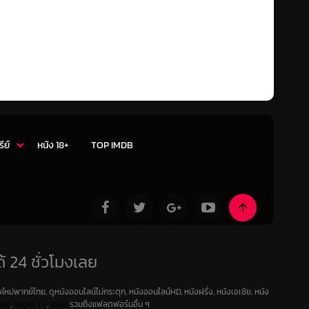
รีย์
หนัง 18+
TOP IMDB
้ 24 ชั่วโมงเลย
ใหม่พากย์ไทย, ดูหนังออนไลน์ไม่กระตุก, หนังออนไลน์HD, หนังฝรั่ง, หนังเอเชีย, หนัง
deo
,
Apple TV
,
Hulu
รวมถึงแฟลตฟอร์มอื่น ๆ