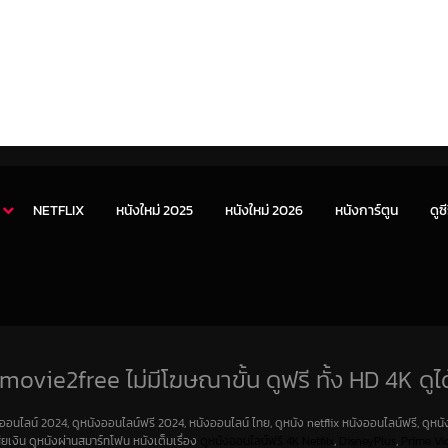
NETFLIX
หนังใหม่ 2025
หนังใหม่ 2026
หนังการ์ตูน
ดูซี
movie2free ไม่มีโฆษณาขั้น ดูฟรี ทั้ง HD 4K ดูได
งออนไลน์ 2024, ดูหนังออนไลน์ฟรี 2024, หนังออนไลน์ ไทย, ดูหนัง netflix หนังออนไลน์ฟรี, ดูหนัง
สียเงิน ดูหนังผ่านสมาร์ทโฟน หนังเต็มเรื่อง
ดูหนังออนไลน์ฟรี 4K
Netfilx
,
DisneyPlus
,
Prime Vi