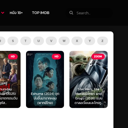
หนัง 18+
TOP IMDB
R
S
T
U
V
W
X
Y
Z
TV
HD
ZOOM
Star Wars: The
Exhuma (2024) ขุด
Mandalorian and
The Last of Us
มันขึ้นมาจากหลุม
Grogu (2026) แมน
Season 1-2 (2025)
(พากย์ไทย)
ดาลอเรี่ยนและโกรกู...
เดอะ ลาสต์ ออฟ อัส