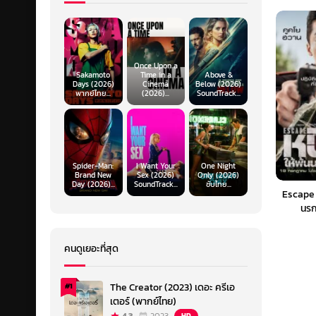
Once Upon a
Sakamoto
Time in a
Above &
Days (2026)
Cinema
Below (2026)
พากย์ไทย...
(2026)...
SoundTrack...
Spider-Man:
I Want Your
One Night
Brand New
Sex (2026)
Only (2026)
Day (2026)...
SoundTrack...
ซับไทย...
Escape (
นรก
คนดูเยอะที่สุด
The Creator (2023) เดอะ ครีเอ
#1
เตอร์ (พากย์ไทย)
HD