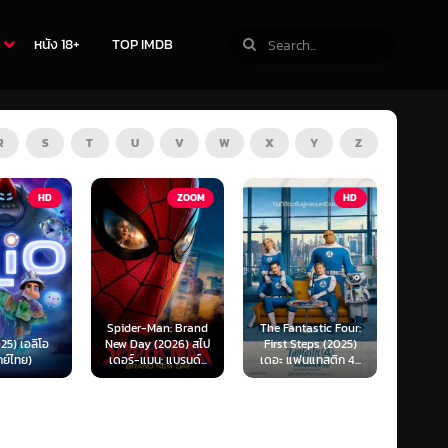
หนัง 18+
TOP IMDB
R
S
T
U
V
W
X
Y
Z
HD
ZOOM
HD
Spider-Man: Brand
The Fantastic Four:
Kraken (2025) ค
อ
New Day (2026) สไป
First Steps (2025)
เลื้อยสยอง 20
เดอร์-แมน: แบรนด์...
เดอะ แฟนแทสติก 4...
โยชน์...