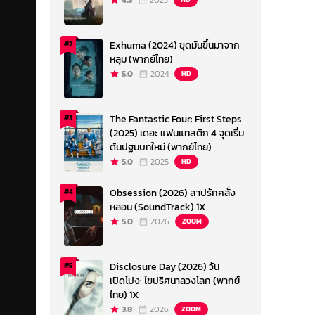
4.3
2023
Exhuma (2024) ขุดมันขึ้นมาจาก
#2
หลุม (พากย์ไทย)
5.0
2024
HD
The Fantastic Four: First Steps
#3
(2025) เดอะ แฟนแทสติก 4 จุดเริ่ม
ต้นปฐมบทใหม่ (พากย์ไทย)
5.0
2025
HD
Obsession (2026) สาปรักคลั่ง
#4
หลอน (SoundTrack) 1X
5.0
2026
ZOOM
Disclosure Day (2026) วัน
#5
เปิดโปง: ไขปริศนาลวงโลก (พากย์
ไทย) 1X
3.8
2026
ZOOM