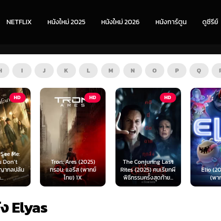
NETFLIX
หนังใหม่ 2025
หนังใหม่ 2026
หนังการ์ตูน
ดูซีรีย์
H
I
J
K
L
M
N
O
P
Q
HD
HD
Tron: Ares (2025)
The Conjuring Last
น
ทรอน: แอรีส (พากย์
Rites (2025) คนเรียกผี
Elio (2025) เอลิโ
ไทย) 1X
พิธีกรรมครั้งสุดท้าย...
(พากย์ไทย)
ัง Elyas