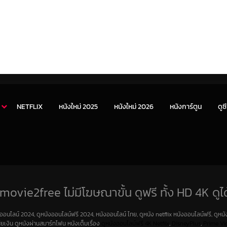
NETFLIX
หนังใหม่ 2025
หนังใหม่ 2026
หนังการ์ตูน
ดูซี
movie2free ไม่มีโฆษณาขั้น ดูฟรี ทั้ง HD 4K ดูได
งออนไลน์ 2024, ดูหนังออนไลน์ฟรี 2024, หนังออนไลน์ ไทย, ดูหนัง netflix หนังออนไลน์ฟรี, ดูหนัง
สียเงิน ดูหนังผ่านสมาร์ทโฟน หนังเต็มเรื่อง
ดูหนังออนไลน์ฟรี 4K
Netfilx
,
DisneyPlus
,
Prime Vi