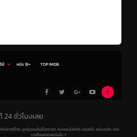
รีย์
หนัง 18+
TOP IMDB
้ 24 ชั่วโมงเลย
ใหม่พากย์ไทย, ดูหนังออนไลน์ไม่กระตุก, หนังออนไลน์HD, หนังฝรั่ง, หนังเอเชีย, หนัง
deo
,
Apple TV
,
Hulu
รวมถึงแฟลตฟอร์มอื่น ๆ