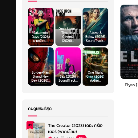
Once Upon a
Sakamoto
Time in a
Above &
Days (2026)
Cinema
Below (2026)
พากย์ไทย...
(2026)...
SoundTrack...
Spider-Man:
I Want Your
One Night
Brand New
Sex (2026)
Only (2026)
Day (2026)...
SoundTrack...
ซับไทย...
Elyas 
คนดูเยอะที่สุด
The Creator (2023) เดอะ ครีเอ
#1
เตอร์ (พากย์ไทย)
HD