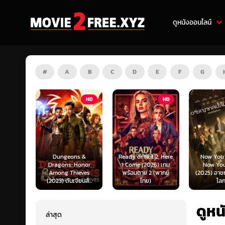
ดูหนังออนไลน์
#
A
B
C
D
E
F
G
HD
HD
HD
Dungeons &
Ready or Not 2: Here
Now You See Me:
Dragons: Honor
I Come (2026) เกม
Now You Don’t
Among Thieves
พร้อมตาย 2 (พากย์
(2025) อาชญากลปล้
(2023) ดันเจียนส์...
ไทย)
โลก...
ดูหน
ล่าสุด