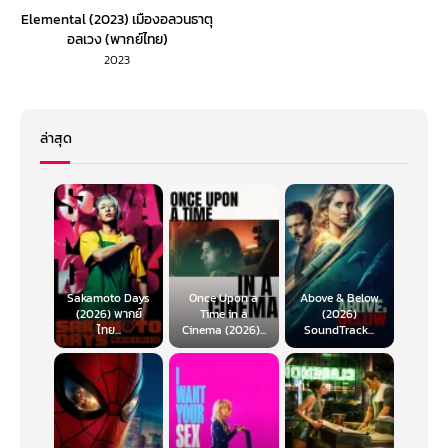
Elemental (2023) เมืองอลวนธาตุ
อลเวง (พากย์ไทย)
2023
ล่าสุด
Sakamoto Days
Once Upon a
Above & Below
(2026) พากย์
Time in a
(2026)
ไทย...
Cinema (2026)...
SoundTrack...