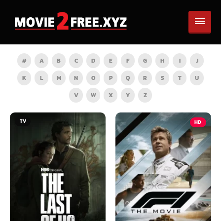
#
A
B
C
D
E
F
G
H
I
J
K
L
M
N
O
P
Q
R
S
T
U
V
W
X
Y
Z
TV
HD