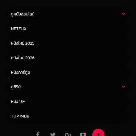
ดูหนังออนไลน์
หนังไทย
หนังฝรั่ง
NETFLIX
หนังเอเชีย
หนังเกาหลี
หนังใหม่ 2025
หนังจีน
หนังญี่ปุ่น
หนังใหม่ 2026
หนังการ์ตูน
ดูซีรีย์
ซีรี่ย์ไทย
ซีรีย์จีน
หนัง 18+
ซีรีย์ฝรั่ง
ซีรีย์เกาหลี
TOP IMDB