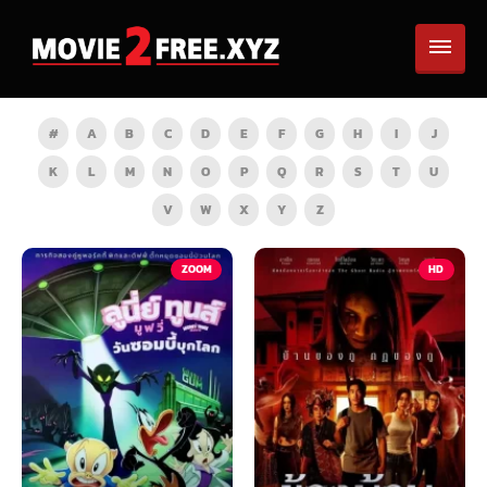
#
A
B
C
D
E
F
G
H
I
J
K
L
M
N
O
P
Q
R
S
T
U
V
W
X
Y
Z
TV
ZOOM
HD