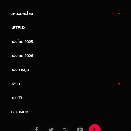
ดูหนังออนไลน์
หนังไทย
หนังฝรั่ง
NETFLIX
หนังเอเชีย
หนังเกาหลี
หนังใหม่ 2025
หนังจีน
หนังญี่ปุ่น
หนังใหม่ 2026
หนังการ์ตูน
ดูซีรีย์
ซีรี่ย์ไทย
ซีรีย์จีน
หนัง 18+
ซีรีย์ฝรั่ง
ซีรีย์เกาหลี
TOP IMDB