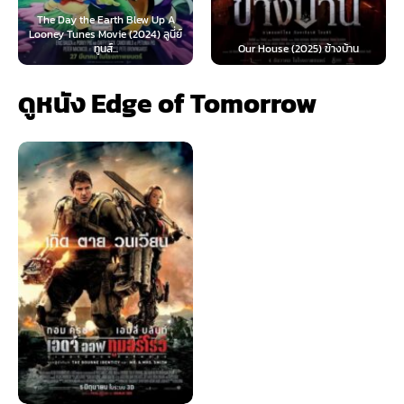
he Earth Blew Up A
 Movie (2024) ลูนี่ย์
Teach You a Les
ทูนส์...
Our House (2025) ข้างบ้าน
นี้ต้องโด
ดูหนัง Edge of Tomorrow