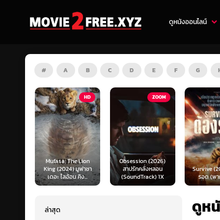
ดูหนังออนไลน์
#
A
B
C
D
E
F
G
HD
ZOOM
HD
e Lion
Obsession (2026)
Mortal K
 มูฟาซา
สาปรักคลั่งหลอน
Survive (2024) ต้อง
(2026) มอ
คิง...
(SoundTrack) 1X
รอด (พากย์ไทย)
แบท 2 (พ
ดูห
ล่าสุด