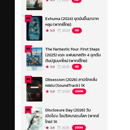
4.3
2023
Exhuma (2024) ขุดมันขึ้นมาจาก
#2
หลุม (พากย์ไทย)
5.0
2024
HD
The Fantastic Four: First Steps
#3
(2025) เดอะ แฟนแทสติก 4 จุดเริ่ม
ต้นปฐมบทใหม่ (พากย์ไทย)
5.0
2025
HD
Obsession (2026) สาปรักคลั่ง
#4
หลอน (SoundTrack) 1X
5.0
2026
ZOOM
Disclosure Day (2026) วัน
#5
เปิดโปง: ไขปริศนาลวงโลก (พากย์
ไทย) 1X
3.8
2026
ZOOM