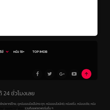
รีย์
หนัง 18+
TOP IMDB
้ 24 ชั่วโมงเลย
ใหม่พากย์ไทย, ดูหนังออนไลน์ไม่กระตุก, หนังออนไลน์HD, หนังฝรั่ง, หนังเอเชีย, หนัง
deo
,
Apple TV
,
Hulu
รวมถึงแฟลตฟอร์มอื่น ๆ