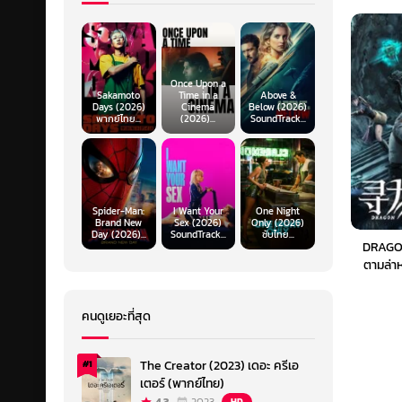
Once Upon a
Sakamoto
Time in a
Above &
Days (2026)
Cinema
Below (2026)
พากย์ไทย...
(2026)...
SoundTrack...
Spider-Man:
I Want Your
One Night
Brand New
Sex (2026)
Only (2026)
Day (2026)...
SoundTrack...
ซับไทย...
DRAGO
ตามล่าห
คนดูเยอะที่สุด
The Creator (2023) เดอะ ครีเอ
#1
เตอร์ (พากย์ไทย)
HD