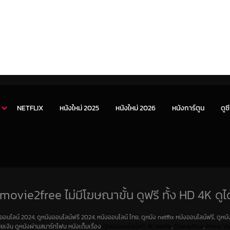
NETFLIX
หนังใหม่ 2025
หนังใหม่ 2026
หนังการ์ตูน
ดูซี
movie2free ไม่มีโฆษณาขั้น ดูฟรี ทั้ง HD 4K ดูได
งออนไลน์ 2024, ดูหนังออนไลน์ฟรี 2024, หนังออนไลน์ ไทย, ดูหนัง netflix หนังออนไลน์ฟรี, ดูหนัง
สียเงิน ดูหนังผ่านสมาร์ทโฟน หนังเต็มเรื่อง
ดูหนังออนไลน์ฟรี 4K
Netfilx
,
DisneyPlus
,
Prime Vi