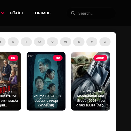
หนัง 18+
TOP IMDB
R
S
T
U
V
W
X
Y
Z
TV
HD
ZOOM
Star Wars: The
(2024) ขุด
Mandalorian and
The Last of Us
F1 The
นมาจากหลุม
Grogu (2026) แมน
Season 1-2 (2025)
F1 เดอะ
กย์ไทย)
ดาลอเรี่ยนและโกรกู...
เดอะ ลาสต์ ออฟ อัส