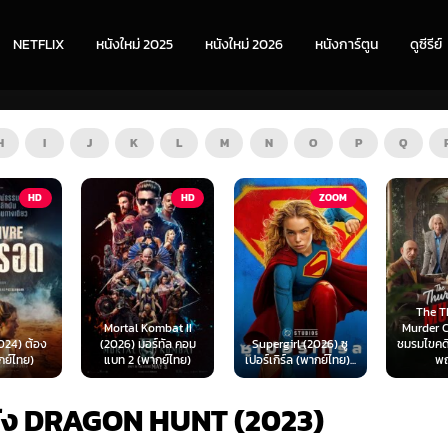
NETFLIX
หนังใหม่ 2025
หนังใหม่ 2026
หนังการ์ตูน
ดูซีรีย์
H
I
J
K
L
M
N
O
P
Q
HD
ZOOM
HD
The Thursday
ombat II
Murder Club (2025)
Exhuma 
ร์ทัล คอม
Supergirl (2026) ซู
ชมรมไขคดีฆาตกรรมวัน
มันขึ้
ากย์ไทย)
เปอร์เกิร์ล (พากย์ไทย)...
พฤหัส...
(พา
นัง DRAGON HUNT (2023)