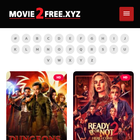
#
A
B
C
D
E
F
G
H
I
J
K
L
M
N
O
P
Q
R
S
T
U
V
W
X
Y
Z
HD
HD