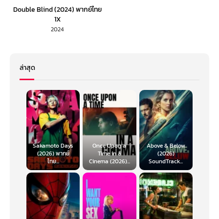
Double Blind (2024) พากย์ไทย
1X
2024
ล่าสุด
Sakamoto Days
Once Upon a
Above & Below
(2026) พากย์
Time in a
(2026)
ไทย...
Cinema (2026)...
SoundTrack...