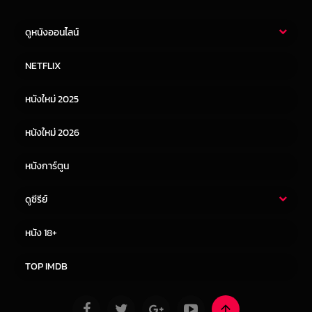
ดูหนังออนไลน์
หนังไทย
หนังฝรั่ง
NETFLIX
หนังเอเชีย
หนังเกาหลี
หนังใหม่ 2025
หนังจีน
หนังญี่ปุ่น
หนังใหม่ 2026
หนังการ์ตูน
ดูซีรีย์
ซีรี่ย์ไทย
ซีรีย์จีน
หนัง 18+
ซีรีย์ฝรั่ง
ซีรีย์เกาหลี
TOP IMDB