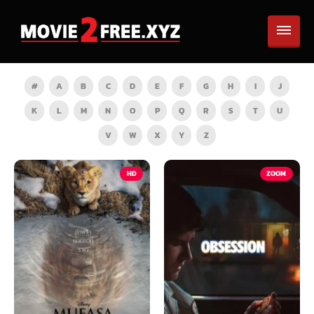
#
A
B
C
D
E
F
G
H
I
J
K
L
M
N
O
P
Q
R
S
T
U
V
W
X
Y
Z
HD
ZOOM
HD