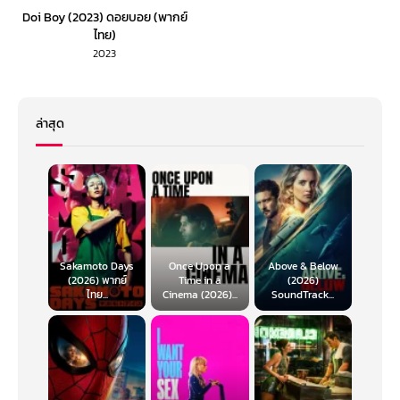
Doi Boy (2023) ดอยบอย (พากย์
ไทย)
2023
ล่าสุด
Sakamoto Days
Once Upon a
Above & Below
(2026) พากย์
Time in a
(2026)
ไทย...
Cinema (2026)...
SoundTrack...