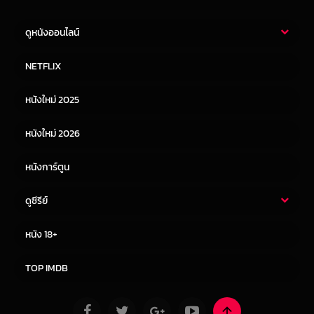
ดูหนังออนไลน์
หนังไทย
หนังฝรั่ง
NETFLIX
หนังเอเชีย
หนังเกาหลี
หนังใหม่ 2025
หนังจีน
หนังญี่ปุ่น
หนังใหม่ 2026
หนังการ์ตูน
ดูซีรีย์
ซีรี่ย์ไทย
ซีรีย์จีน
หนัง 18+
ซีรีย์ฝรั่ง
ซีรีย์เกาหลี
TOP IMDB