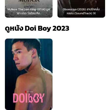
) มูฟ
Obsession (2026) สาปรักคลั่ง
Survive (2024) ต้องรอด (พากย์
หลอน (SoundTrack) 1X
ไทย)
ดูหนัง Doi Boy 2023