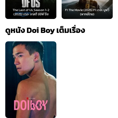
e Last of Us Season 1-2
F1 The Movie (2025) F1 เดอะ มูฟวี่
Furiosa: 
025) เดอะ ลาสต์ ออฟ อัส
(พากย์ไทย)
ฟูร
ดูหนัง Doi Boy เต็มเรื่อง