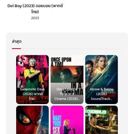
Doi Boy (2023) ดอยบอย (พากย์
ไทย)
2023
ล่าสุด
Sakamoto Days
Once Upon a
Above & Below
(2026) พากย์
Time in a
(2026)
ไทย...
Cinema (2026)...
SoundTrack...