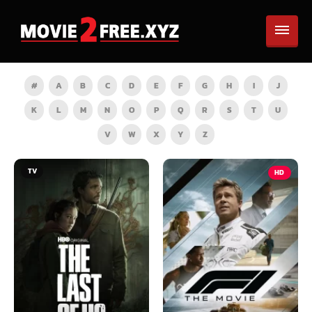
#
A
B
C
D
E
F
G
H
I
J
K
L
M
N
O
P
Q
R
S
T
U
V
W
X
Y
Z
HD