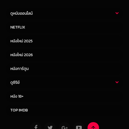
ดูหนังออนไลน์
หนังไทย
หนังฝรั่ง
NETFLIX
หนังเอเชีย
หนังเกาหลี
หนังใหม่ 2025
หนังจีน
หนังญี่ปุ่น
หนังใหม่ 2026
หนังการ์ตูน
ดูซีรีย์
ซีรี่ย์ไทย
ซีรีย์จีน
หนัง 18+
ซีรีย์ฝรั่ง
ซีรีย์เกาหลี
TOP IMDB