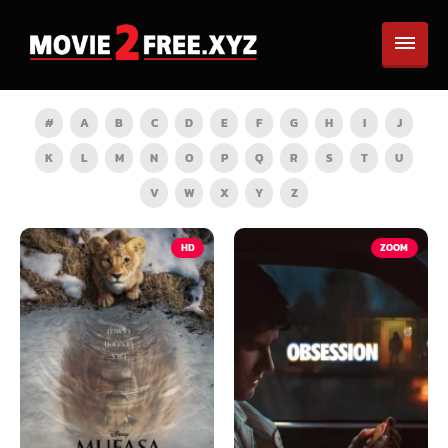
#
A
B
C
D
E
F
G
H
I
J
K
L
M
N
O
P
Q
R
S
T
U
V
W
X
Y
Z
HD
ZOOM