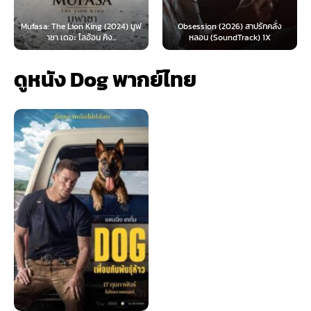
 Lion King (2024) มูฟ
Obsession (2026) สาปรักคลั่ง
Survive (2024)
อะ ไลอ้อน คิง...
หลอน (SoundTrack) 1X
ไ
ดูหนัง Dog พากย์ไทย