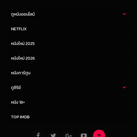
ดูหนังออนไลน์
หนังไทย
หนังฝรั่ง
NETFLIX
หนังเอเชีย
หนังเกาหลี
หนังใหม่ 2025
หนังจีน
หนังญี่ปุ่น
หนังใหม่ 2026
หนังการ์ตูน
ดูซีรีย์
ซีรี่ย์ไทย
ซีรีย์จีน
หนัง 18+
ซีรีย์ฝรั่ง
ซีรีย์เกาหลี
TOP IMDB