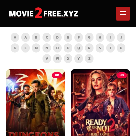
#
A
B
C
D
E
F
G
H
I
J
K
L
M
N
O
P
Q
R
S
T
U
V
W
X
Y
Z
HD
HD