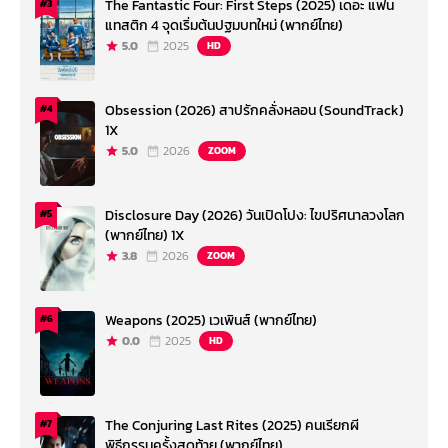
The Fantastic Four: First Steps (2025) เดอะ แฟน
#3
แทสติก 4 จุดเริ่มต้นปฐมบทใหม่ (พากย์ไทย)
5.0
2025
HD
Obsession (2026) สาปรักคลั่งหลอน (SoundTrack)
#4
1X
5.0
2026
ZOOM
Disclosure Day (2026) วันเปิดโปง: ไขปริศนาลวงโลก
#5
(พากย์ไทย) 1X
3.8
2026
ZOOM
Weapons (2025) เวเพินส์ (พากย์ไทย)
#6
0.0
2025
HD
The Conjuring Last Rites (2025) คนเรียกผี
#7
พิธีกรรมครั้งสุดท้าย (พากย์ไทย)