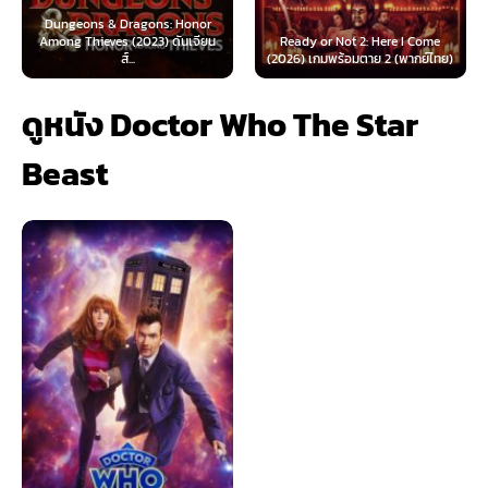
Honor
ันเจียน
Ready or Not 2: Here I Come
Now You See Me: Now You D
(2026) เกมพร้อมตาย 2 (พากย์ไทย)
(2025) อาชญากลปล้นโลก...
ดูหนัง Doctor Who The Star
Beast