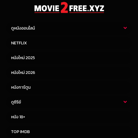
ดูหนังออนไลน์
หนังไทย
หนังฝรั่ง
NETFLIX
หนังเอเชีย
หนังเกาหลี
หนังใหม่ 2025
หนังจีน
หนังญี่ปุ่น
หนังใหม่ 2026
หนังการ์ตูน
ดูซีรีย์
ซีรี่ย์ไทย
ซีรีย์จีน
หนัง 18+
ซีรีย์ฝรั่ง
ซีรีย์เกาหลี
TOP IMDB