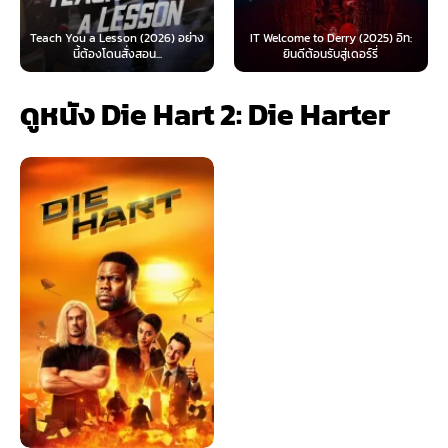
 Lesson (2026) อย่าง
IT Welcome to Derry (2025) อิท:
Beyond Sasquat
้องโดนสั่งสอน...
ยินดีต้อนรับสู่เดอร์รี่
ไท
ดูหนัง Die Hart 2: Die Harter