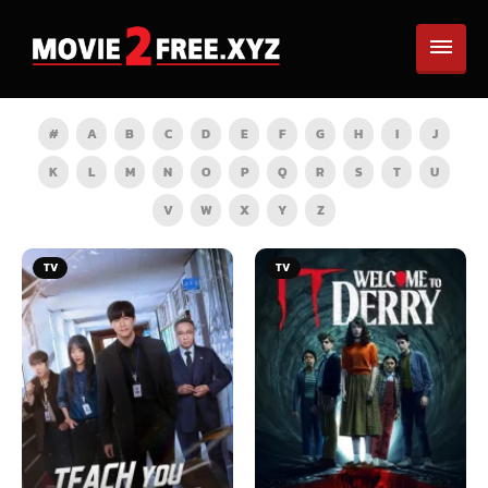
#
A
B
C
D
E
F
G
H
I
J
K
L
M
N
O
P
Q
R
S
T
U
V
W
X
Y
Z
TV