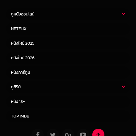
ดูหนังออนไลน์
หนังไทย
หนังฝรั่ง
NETFLIX
หนังเอเชีย
หนังเกาหลี
หนังใหม่ 2025
หนังจีน
หนังญี่ปุ่น
หนังใหม่ 2026
หนังการ์ตูน
ดูซีรีย์
ซีรี่ย์ไทย
ซีรีย์จีน
หนัง 18+
ซีรีย์ฝรั่ง
ซีรีย์เกาหลี
TOP IMDB