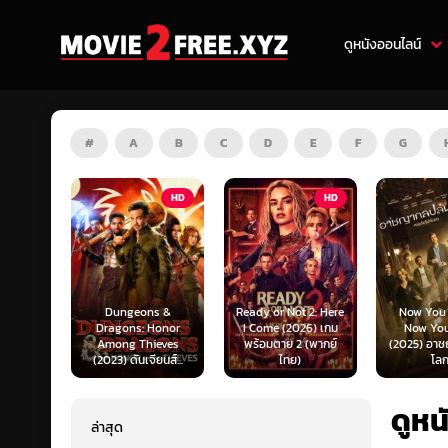
ดูหนังออนไลน์
#
A
B
C
D
E
F
G
HD
HD
HD
s &
Ready or Not 2: Here
Now You See Me:
Honor
I Come (2026) เกม
Now You Don’t
Tron: Are
ieves
พร้อมตาย 2 (พากย์
(2025) อาชญากลปล้น
ทรอน: แอร
ยนส์...
ไทย)
โลก...
ไทย)
ดูห
ล่าสุด