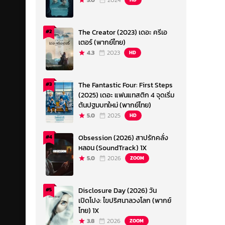
5.0
2024
The Creator (2023) เดอะ ครีเอ
#2
เตอร์ (พากย์ไทย)
4.3
2023
HD
The Fantastic Four: First Steps
#3
(2025) เดอะ แฟนแทสติก 4 จุดเริ่ม
ต้นปฐมบทใหม่ (พากย์ไทย)
5.0
2025
HD
Obsession (2026) สาปรักคลั่ง
#4
หลอน (SoundTrack) 1X
5.0
2026
ZOOM
Disclosure Day (2026) วัน
#5
เปิดโปง: ไขปริศนาลวงโลก (พากย์
ไทย) 1X
3.8
2026
ZOOM