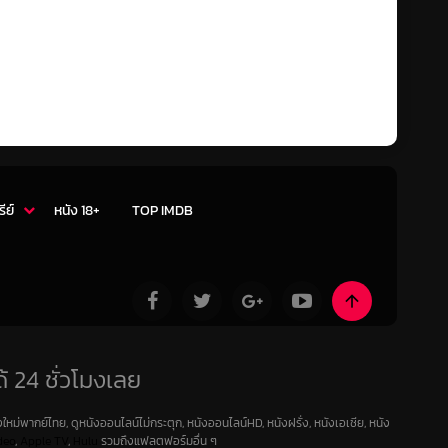
รีย์
หนัง 18+
TOP IMDB
้ 24 ชั่วโมงเลย
ใหม่พากย์ไทย, ดูหนังออนไลน์ไม่กระตุก, หนังออนไลน์HD, หนังฝรั่ง, หนังเอเชีย, หนัง
deo
,
Apple TV
,
Hulu
รวมถึงแฟลตฟอร์มอื่น ๆ