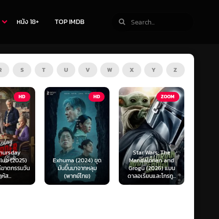
หนัง 18+
TOP IMDB
R
S
T
U
V
W
X
Y
Z
TV
HD
ZOOM
Star Wars: The
(2024) ขุด
Mandalorian and
The Last of Us
F1 The
นมาจากหลุม
Grogu (2026) แมน
Season 1-2 (2025)
F1 เดอะ
กย์ไทย)
ดาลอเรี่ยนและโกรกู...
เดอะ ลาสต์ ออฟ อัส