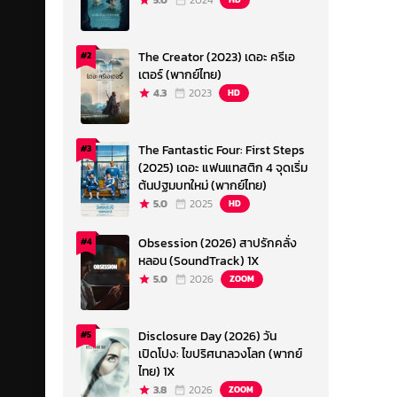
5.0
2024
The Creator (2023) เดอะ ครีเอ
#2
เตอร์ (พากย์ไทย)
4.3
2023
HD
The Fantastic Four: First Steps
#3
(2025) เดอะ แฟนแทสติก 4 จุดเริ่ม
ต้นปฐมบทใหม่ (พากย์ไทย)
5.0
2025
HD
Obsession (2026) สาปรักคลั่ง
#4
หลอน (SoundTrack) 1X
5.0
2026
ZOOM
Disclosure Day (2026) วัน
#5
เปิดโปง: ไขปริศนาลวงโลก (พากย์
ไทย) 1X
3.8
2026
ZOOM