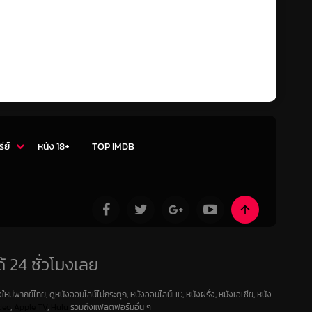
รีย์
หนัง 18+
TOP IMDB
้ 24 ชั่วโมงเลย
ใหม่พากย์ไทย, ดูหนังออนไลน์ไม่กระตุก, หนังออนไลน์HD, หนังฝรั่ง, หนังเอเชีย, หนัง
deo
,
Apple TV
,
Hulu
รวมถึงแฟลตฟอร์มอื่น ๆ