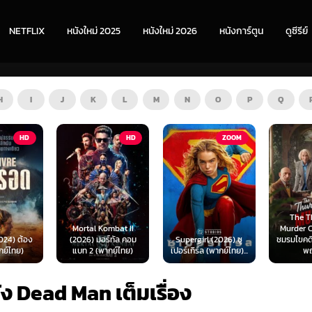
NETFLIX
หนังใหม่ 2025
หนังใหม่ 2026
หนังการ์ตูน
ดูซีรีย์
H
I
J
K
L
M
N
O
P
Q
HD
ZOOM
HD
The Thursday
ombat II
Murder Club (2025)
Exhuma 
ร์ทัล คอม
Supergirl (2026) ซู
ชมรมไขคดีฆาตกรรมวัน
มันขึ้
ากย์ไทย)
เปอร์เกิร์ล (พากย์ไทย)...
พฤหัส...
(พา
ัง Dead Man เต็มเรื่อง