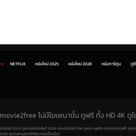
NETFLIX
หนังใหม่ 2025
หนังใหม่ 2026
หนังการ์ตูน
ดูซี
movie2free ไม่มีโฆษณาขั้น ดูฟรี ทั้ง HD 4K ดูได
งออนไลน์ 2024, ดูหนังออนไลน์ฟรี 2024, หนังออนไลน์ ไทย, ดูหนัง netflix หนังออนไลน์ฟรี, ดูหนัง
สียเงิน ดูหนังผ่านสมาร์ทโฟน หนังเต็มเรื่อง
ดูหนังออนไลน์ฟรี 4K
Netfilx
,
DisneyPlus
,
Prime Vi