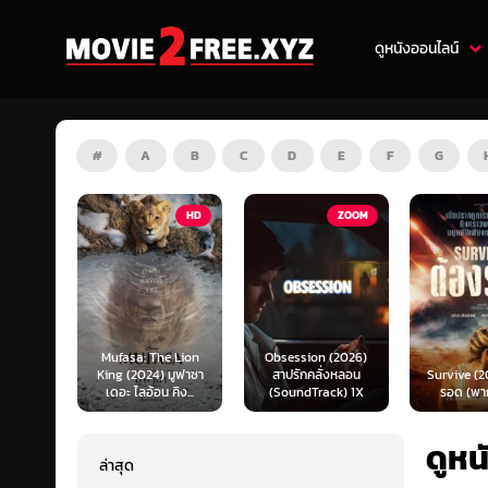
ดูหนังออนไลน์
#
A
B
C
D
E
F
G
HD
ZOOM
HD
e Lion
Obsession (2026)
Mortal K
 มูฟาซา
สาปรักคลั่งหลอน
Survive (2024) ต้อง
(2026) มอ
คิง...
(SoundTrack) 1X
รอด (พากย์ไทย)
แบท 2 (พ
ดูหน
ล่าสุด