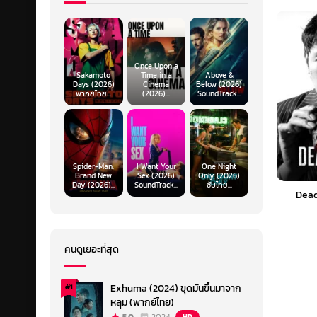
Once Upon a
Sakamoto
Time in a
Above &
Days (2026)
Cinema
Below (2026)
พากย์ไทย...
(2026)...
SoundTrack...
Spider-Man:
I Want Your
One Night
Brand New
Sex (2026)
Only (2026)
Day (2026)...
SoundTrack...
ซับไทย...
Dead
คนดูเยอะที่สุด
Exhuma (2024) ขุดมันขึ้นมาจาก
#1
หลุม (พากย์ไทย)
HD