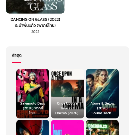
DANCING ON GLASS (2022)
ระบำพื้นแก้ว (พากย์ไทย)
2022
ล่าสุด
Sakamoto Days
Once Upon a
Above & Below
(2026) พากย์
Time in a
(2026)
ไทย...
Cinema (2026)...
SoundTrack...