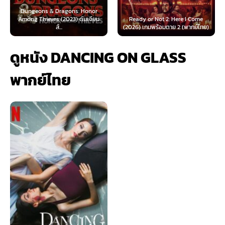
 & Dragons: Honor
ves (2023) ดันเจียน
Ready or Not 2: Here I Come
Now You See Me
ส์...
(2026) เกมพร้อมตาย 2 (พากย์ไทย)
(2025) อาชญ
ดูหนัง DANCING ON GLASS
พากย์ไทย