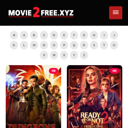
#
A
B
C
D
E
F
G
H
I
J
K
L
M
N
O
P
Q
R
S
T
U
V
W
X
Y
Z
HD
HD