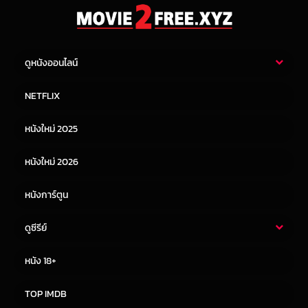
ดูหนังออนไลน์
หนังไทย
หนังฝรั่ง
NETFLIX
หนังเอเชีย
หนังเกาหลี
หนังใหม่ 2025
หนังจีน
หนังญี่ปุ่น
หนังใหม่ 2026
หนังการ์ตูน
ดูซีรีย์
ซีรี่ย์ไทย
ซีรีย์จีน
หนัง 18+
ซีรีย์ฝรั่ง
ซีรีย์เกาหลี
TOP IMDB