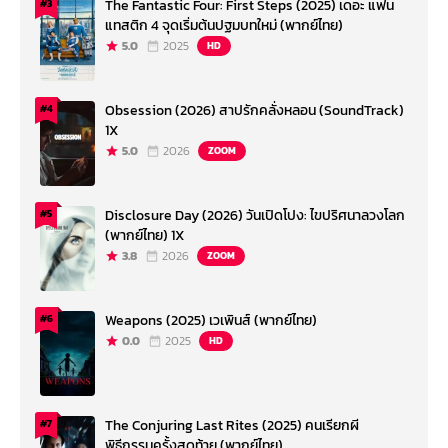
The Fantastic Four: First Steps (2025) เดอะ แฟน
#3
แทสติก 4 จุดเริ่มต้นปฐมบทใหม่ (พากย์ไทย)
5.0
2025
HD
Obsession (2026) สาปรักคลั่งหลอน (SoundTrack)
#4
1X
5.0
2026
ZOOM
Disclosure Day (2026) วันเปิดโปง: ไขปริศนาลวงโลก
#5
(พากย์ไทย) 1X
3.8
2026
ZOOM
Weapons (2025) เวเพินส์ (พากย์ไทย)
#6
0.0
2025
HD
The Conjuring Last Rites (2025) คนเรียกผี
#7
พิธีกรรมครั้งสุดท้าย (พากย์ไทย)