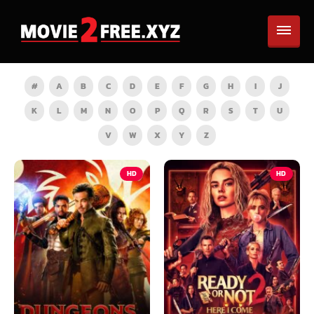
#
A
B
C
D
E
F
G
H
I
J
K
L
M
N
O
P
Q
R
S
T
U
V
W
X
Y
Z
HD
HD