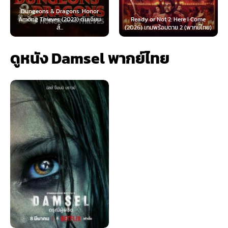
 & Dragons: Honor
ves (2023) ดันเจียน
Ready or Not 2: Here I Come
Now You See Me
ส์...
(2026) เกมพร้อมตาย 2 (พากย์ไทย)
(2025) อาชญ
ดูหนัง Damsel พากย์ไทย