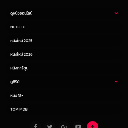
ดูหนังออนไลน์
หนังไทย
หนังฝรั่ง
NETFLIX
หนังเอเชีย
หนังเกาหลี
หนังใหม่ 2025
หนังจีน
หนังญี่ปุ่น
หนังใหม่ 2026
หนังการ์ตูน
ดูซีรีย์
ซีรี่ย์ไทย
ซีรีย์จีน
หนัง 18+
ซีรีย์ฝรั่ง
ซีรีย์เกาหลี
TOP IMDB