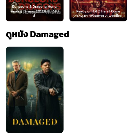
 & Dragons: Honor
ves (2023) ดันเจียน
Ready or Not 2: Here I Come
Now You See Me
ส์...
(2026) เกมพร้อมตาย 2 (พากย์ไทย)
(2025) อาชญ
ดูหนัง Damaged