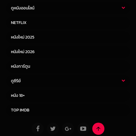
ดูหนังออนไลน์
หนังไทย
หนังฝรั่ง
NETFLIX
หนังเอเชีย
หนังเกาหลี
หนังใหม่ 2025
หนังจีน
หนังญี่ปุ่น
หนังใหม่ 2026
หนังการ์ตูน
ดูซีรีย์
ซีรี่ย์ไทย
ซีรีย์จีน
หนัง 18+
ซีรีย์ฝรั่ง
ซีรีย์เกาหลี
TOP IMDB