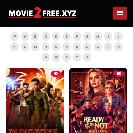
#
A
B
C
D
E
F
G
H
I
J
K
L
M
N
O
P
Q
R
S
T
U
V
W
X
Y
Z
HD
HD