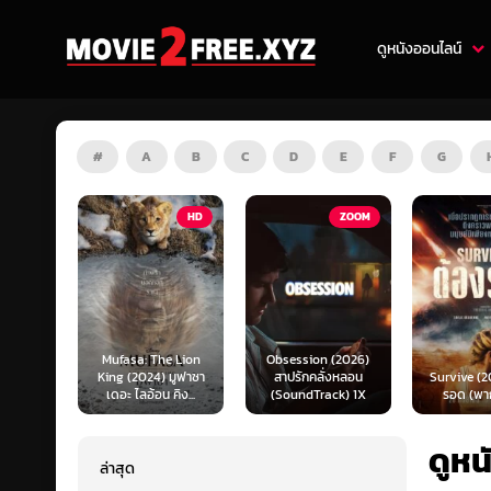
ดูหนังออนไลน์
#
A
B
C
D
E
F
G
HD
ZOOM
HD
e Lion
Obsession (2026)
Mortal K
 มูฟาซา
สาปรักคลั่งหลอน
Survive (2024) ต้อง
(2026) มอ
คิง...
(SoundTrack) 1X
รอด (พากย์ไทย)
แบท 2 (พ
ดูหน
ล่าสุด