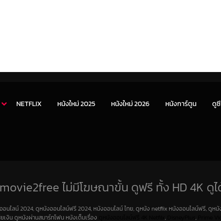
NETFLIX
หนังใหม่ 2025
หนังใหม่ 2026
หนังการ์ตูน
ดูซี
movie2free ไม่มีโฆษณาขั้น ดูฟรี ทั้ง HD 4K ดูได
งออนไลน์ 2024, ดูหนังออนไลน์ฟรี 2024, หนังออนไลน์ ไทย, ดูหนัง netflix หนังออนไลน์ฟรี, ดูหนัง
สียเงิน ดูหนังผ่านสมาร์ทโฟน หนังเต็มเรื่อง
ดูหนังออนไลน์ฟรี 4K
Netfilx
,
DisneyPlus
,
Prime Vi