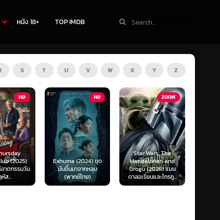
หนัง 18+
TOP IMDB
R
S
T
U
V
W
X
Y
Z
TV
HD
ZOOM
Star Wars: The
(2024) ขุด
Mandalorian and
The Last of Us
F1 The
นมาจากหลุม
Grogu (2026) แมน
Season 1-2 (2025)
F1 เดอะ
กย์ไทย)
ดาลอเรี่ยนและโกรกู...
เดอะ ลาสต์ ออฟ อัส