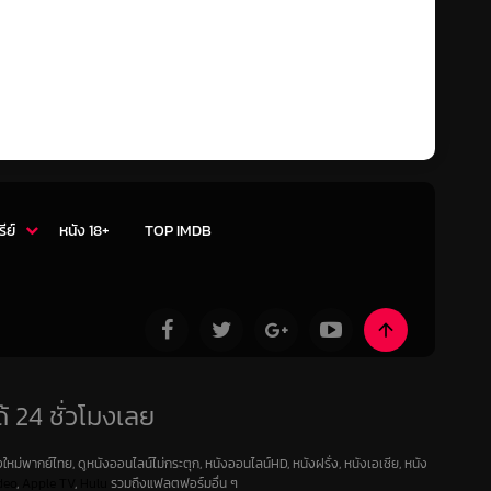
รีย์
หนัง 18+
TOP IMDB
้ 24 ชั่วโมงเลย
ใหม่พากย์ไทย, ดูหนังออนไลน์ไม่กระตุก, หนังออนไลน์HD, หนังฝรั่ง, หนังเอเชีย, หนัง
deo
,
Apple TV
,
Hulu
รวมถึงแฟลตฟอร์มอื่น ๆ