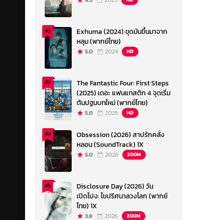
4.3
2023
Exhuma (2024) ขุดมันขึ้นมาจาก
#2
หลุม (พากย์ไทย)
5.0
2024
HD
The Fantastic Four: First Steps
#3
(2025) เดอะ แฟนแทสติก 4 จุดเริ่ม
ต้นปฐมบทใหม่ (พากย์ไทย)
5.0
2025
HD
Obsession (2026) สาปรักคลั่ง
#4
หลอน (SoundTrack) 1X
5.0
2026
ZOOM
Disclosure Day (2026) วัน
#5
เปิดโปง: ไขปริศนาลวงโลก (พากย์
ไทย) 1X
3.8
2026
ZOOM