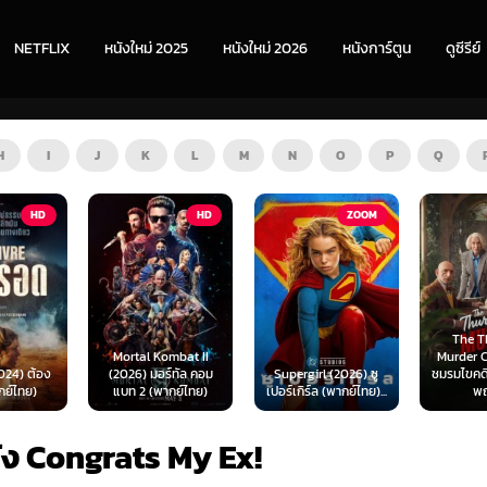
NETFLIX
หนังใหม่ 2025
หนังใหม่ 2026
หนังการ์ตูน
ดูซีรีย์
H
I
J
K
L
M
N
O
P
Q
HD
ZOOM
HD
The Thursday
ombat II
Murder Club (2025)
Exhuma 
ร์ทัล คอม
Supergirl (2026) ซู
ชมรมไขคดีฆาตกรรมวัน
มันขึ้
ากย์ไทย)
เปอร์เกิร์ล (พากย์ไทย)...
พฤหัส...
(พา
ัง Congrats My Ex!