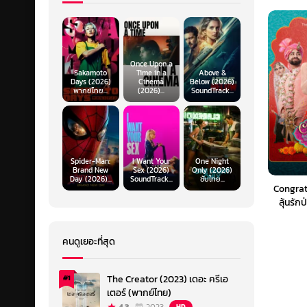
Once Upon a
Sakamoto
Time in a
Above &
Days (2026)
Cinema
Below (2026)
พากย์ไทย...
(2026)...
SoundTrack...
Spider-Man:
I Want Your
One Night
Brand New
Sex (2026)
Only (2026)
Day (2026)...
SoundTrack...
ซับไทย...
Congrat
ลุ้นรัก
คนดูเยอะที่สุด
The Creator (2023) เดอะ ครีเอ
#1
เตอร์ (พากย์ไทย)
HD