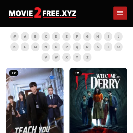
#
A
B
C
D
E
F
G
H
I
J
K
L
M
N
O
P
Q
R
S
T
U
V
W
X
Y
Z
TV