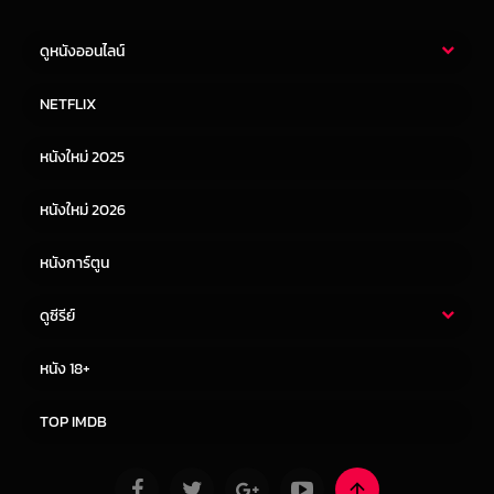
ดูหนังออนไลน์
หนังไทย
หนังฝรั่ง
NETFLIX
หนังเอเชีย
หนังเกาหลี
หนังใหม่ 2025
หนังจีน
หนังญี่ปุ่น
หนังใหม่ 2026
หนังการ์ตูน
ดูซีรีย์
ซีรี่ย์ไทย
ซีรีย์จีน
หนัง 18+
ซีรีย์ฝรั่ง
ซีรีย์เกาหลี
TOP IMDB