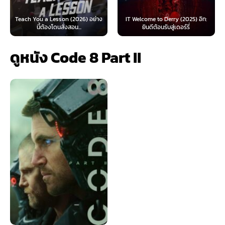
on (2026) อย่าง
IT Welcome to Derry (2025) อิท:
Beyond Sasquatch (
ั่งสอน...
ยินดีต้อนรับสู่เดอร์รี่
ไทย 1X
ดูหนัง Code 8 Part II