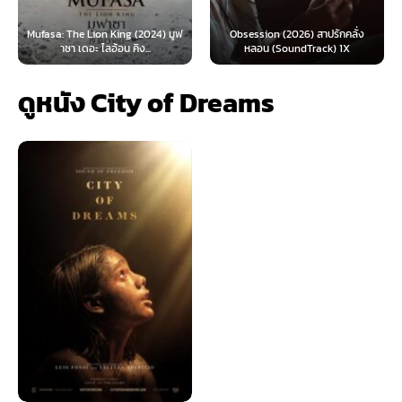
: The Lion King (2024) มูฟ
Obsession (2026) สาปรักคลั่ง
Survive 
าซา เดอะ ไลอ้อน คิง...
หลอน (SoundTrack) 1X
ดูหนัง City of Dreams