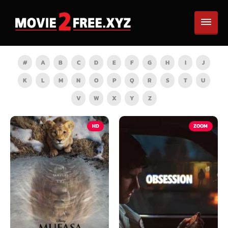
#
A
B
C
D
E
F
G
H
I
J
K
L
M
N
O
P
Q
R
S
T
U
V
W
X
Y
Z
HD
ZOOM