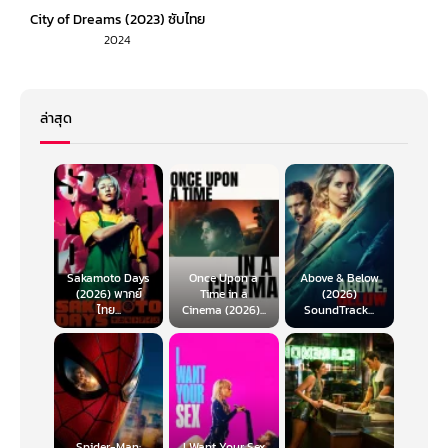
City of Dreams (2023) ซับไทย
2024
ล่าสุด
Sakamoto Days
Once Upon a
Above & Below
(2026) พากย์
Time in a
(2026)
ไทย...
Cinema (2026)...
SoundTrack...
Spider-Man:
I Want Your Sex