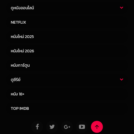
ดูหนังออนไลน์
หนังไทย
หนังฝรั่ง
NETFLIX
หนังเอเชีย
หนังเกาหลี
หนังใหม่ 2025
หนังจีน
หนังญี่ปุ่น
หนังใหม่ 2026
หนังการ์ตูน
ดูซีรีย์
ซีรี่ย์ไทย
ซีรีย์จีน
หนัง 18+
ซีรีย์ฝรั่ง
ซีรีย์เกาหลี
TOP IMDB