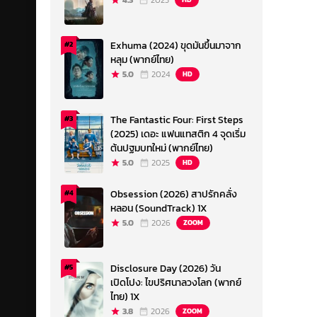
4.3
2023
Exhuma (2024) ขุดมันขึ้นมาจาก
#2
หลุม (พากย์ไทย)
5.0
2024
HD
The Fantastic Four: First Steps
#3
(2025) เดอะ แฟนแทสติก 4 จุดเริ่ม
ต้นปฐมบทใหม่ (พากย์ไทย)
5.0
2025
HD
Obsession (2026) สาปรักคลั่ง
#4
หลอน (SoundTrack) 1X
5.0
2026
ZOOM
Disclosure Day (2026) วัน
#5
เปิดโปง: ไขปริศนาลวงโลก (พากย์
ไทย) 1X
3.8
2026
ZOOM