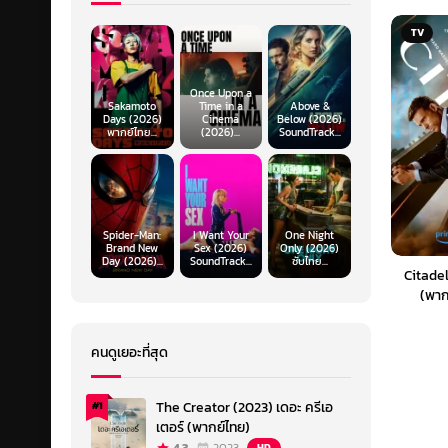
TV
Once Upon a
Sakamoto
Time in a
Above &
Days (2026)
Cinema
Below (2026)
พากย์ไทย...
(2026)...
SoundTrack...
Spider-Man:
I Want Your
One Night
Brand New
Sex (2026)
Only (2026)
Day (2026)...
SoundTrack...
ซับไทย...
Citadel
(พาก
คนดูเยอะที่สุด
The Creator (2023) เดอะ ครีเอ
#1
เตอร์ (พากย์ไทย)
HD