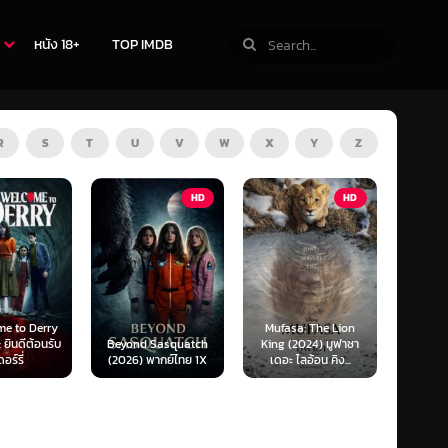
หนัง 18+
TOP IMDB
R
S
T
U
V
W
X
Y
Z
HD
HD
ZOOM
Mufasa: The Lion
Obsession (2026)
Sasquatch
King (2024) มูฟาซา
สาปรักคลั่งหลอน
Surviv
พากย์ไทย 1X
เดอะ ไลอ้อน คิง...
(SoundTrack) 1X
รอด 