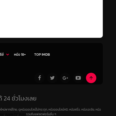
รีย์
หนัง 18+
TOP IMDB
้ 24 ชั่วโมงเลย
ใหม่พากย์ไทย, ดูหนังออนไลน์ไม่กระตุก, หนังออนไลน์HD, หนังฝรั่ง, หนังเอเชีย, หนัง
deo
,
Apple TV
,
Hulu
รวมถึงแฟลตฟอร์มอื่น ๆ