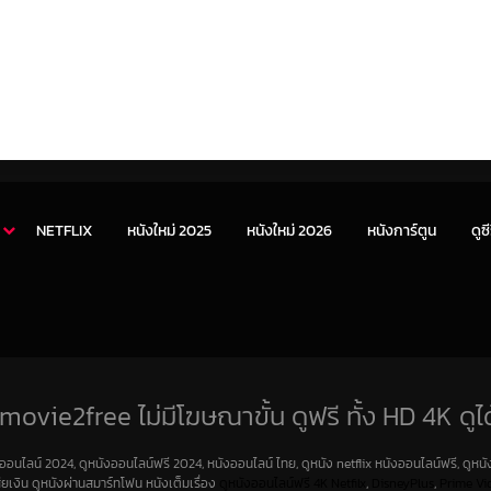
NETFLIX
หนังใหม่ 2025
หนังใหม่ 2026
หนังการ์ตูน
ดูซี
movie2free ไม่มีโฆษณาขั้น ดูฟรี ทั้ง HD 4K ดูได
งออนไลน์ 2024, ดูหนังออนไลน์ฟรี 2024, หนังออนไลน์ ไทย, ดูหนัง netflix หนังออนไลน์ฟรี, ดูหนัง
สียเงิน ดูหนังผ่านสมาร์ทโฟน หนังเต็มเรื่อง
ดูหนังออนไลน์ฟรี 4K
Netfilx
,
DisneyPlus
,
Prime Vi