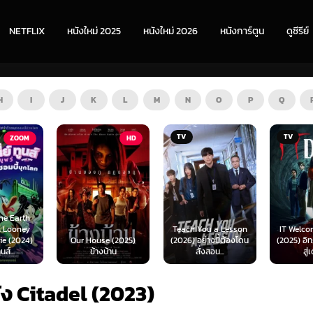
NETFLIX
หนังใหม่ 2025
หนังใหม่ 2026
หนังการ์ตูน
ดูซีรีย์
H
I
J
K
L
M
N
O
P
Q
TV
TV
HD
Teach You a Lesson
IT Welcome to Derry
e (2025)
(2026) อย่างนี้ต้องโดน
(2025) อิท: ยินดีต้อนรับ
Beyond 
บ้าน
สั่งสอน...
สู่เดอร์รี่
(2026) 
ัง Citadel (2023)