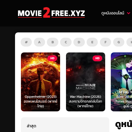
ดูหนังออนไลน์
#
A
B
C
D
E
F
G
HD
HD
ZOOM
The Day the Earth
 (2023)
War Machine (2026)
Blew Up A Looney
์ (พากย์
สงครามจักรกลถล่มโลก
Tunes Movie (2024)
Our Hous
(พากย์ไทย)
ลูนี่ย์ ทูนส์...
ข้าง
ดูหน
ล่าสุด