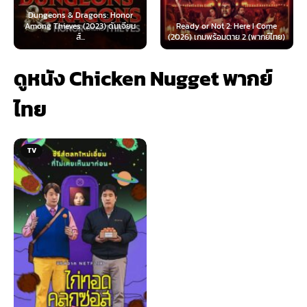
 & Dragons: Honor
ves (2023) ดันเจียน
Ready or Not 2: Here I Come
Now You See Me
ส์...
(2026) เกมพร้อมตาย 2 (พากย์ไทย)
(2025) อาชญ
ดูหนัง Chicken Nugget พากย์
ไทย
TV