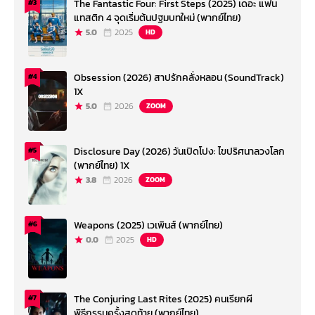
The Fantastic Four: First Steps (2025) เดอะ แฟน
#3
แทสติก 4 จุดเริ่มต้นปฐมบทใหม่ (พากย์ไทย)
5.0
2025
HD
Obsession (2026) สาปรักคลั่งหลอน (SoundTrack)
#4
1X
5.0
2026
ZOOM
Disclosure Day (2026) วันเปิดโปง: ไขปริศนาลวงโลก
#5
(พากย์ไทย) 1X
3.8
2026
ZOOM
Weapons (2025) เวเพินส์ (พากย์ไทย)
#6
0.0
2025
HD
The Conjuring Last Rites (2025) คนเรียกผี
#7
พิธีกรรมครั้งสุดท้าย (พากย์ไทย)