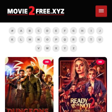
#
A
B
C
D
E
F
G
H
I
J
K
L
M
N
O
P
Q
R
S
T
U
V
W
X
Y
Z
HD
HD