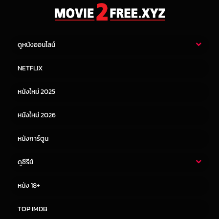
ดูหนังออนไลน์
หนังไทย
หนังฝรั่ง
NETFLIX
หนังเอเชีย
หนังเกาหลี
หนังใหม่ 2025
หนังจีน
หนังญี่ปุ่น
หนังใหม่ 2026
หนังการ์ตูน
ดูซีรีย์
ซีรี่ย์ไทย
ซีรีย์จีน
หนัง 18+
ซีรีย์ฝรั่ง
ซีรีย์เกาหลี
TOP IMDB