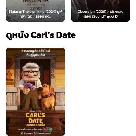
: The Lion King (2024) มูฟ
Obsession (2026) สาปรักคลั่ง
Survive 
าซา เดอะ ไลอ้อน คิง...
หลอน (SoundTrack) 1X
ดูหนัง Carl’s Date