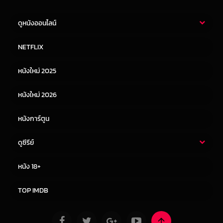
ดูหนังออนไลน์
หนังไทย
หนังฝรั่ง
NETFLIX
หนังเอเชีย
หนังเกาหลี
หนังใหม่ 2025
หนังจีน
หนังญี่ปุ่น
หนังใหม่ 2026
หนังการ์ตูน
ดูซีรีย์
ซีรี่ย์ไทย
ซีรีย์จีน
หนัง 18+
ซีรีย์ฝรั่ง
ซีรีย์เกาหลี
TOP IMDB