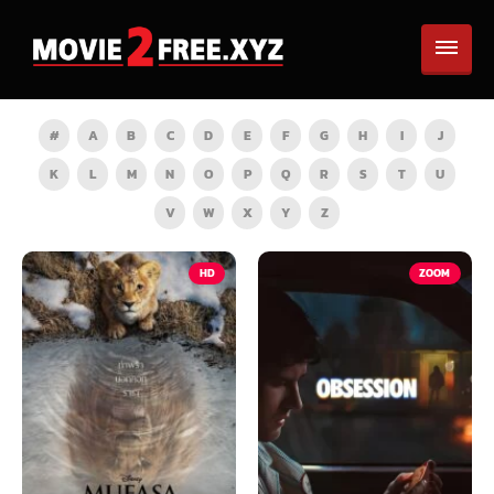
#
A
B
C
D
E
F
G
H
I
J
K
L
M
N
O
P
Q
R
S
T
U
V
W
X
Y
Z
HD
ZOOM