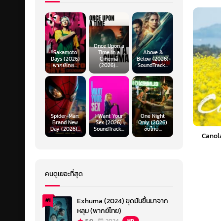
Once Upon a
Sakamoto
Time in a
Above &
Days (2026)
Cinema
Below (2026)
พากย์ไทย...
(2026)...
SoundTrack...
Spider-Man:
I Want Your
One Night
Brand New
Sex (2026)
Only (2026)
Day (2026)...
SoundTrack...
ซับไทย...
Canola
คนดูเยอะที่สุด
Exhuma (2024) ขุดมันขึ้นมาจาก
#1
หลุม (พากย์ไทย)
HD