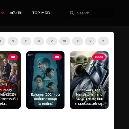
หนัง 18+
TOP IMDB
R
S
T
U
V
W
X
Y
Z
TV
HD
ZOOM
Star Wars: The
(2024) ขุด
Mandalorian and
The Last of Us
F1 The
นมาจากหลุม
Grogu (2026) แมน
Season 1-2 (2025)
F1 เดอะ
กย์ไทย)
ดาลอเรี่ยนและโกรกู...
เดอะ ลาสต์ ออฟ อัส