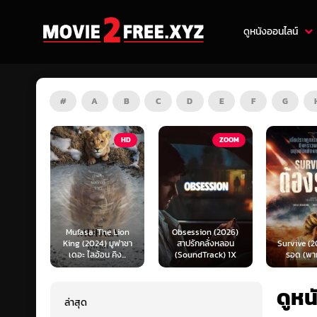
ดูหนังออนไลน์
#
A
B
C
D
E
F
G
HD
ZOOM
HD
e Lion
Obsession (2026)
Mortal K
 มูฟาซา
สาปรักคลั่งหลอน
Survive (2024) ต้อง
(2026) มอ
คิง...
(SoundTrack) 1X
รอด (พากย์ไทย)
แบท 2 (พ
ดูหน
ล่าสุด