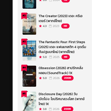
5.0
2024
The Creator (2023) เดอะ ครีเอ
#2
เตอร์ (พากย์ไทย)
4.3
2023
HD
The Fantastic Four: First Steps
#3
(2025) เดอะ แฟนแทสติก 4 จุดเริ่ม
ต้นปฐมบทใหม่ (พากย์ไทย)
5.0
2025
HD
Obsession (2026) สาปรักคลั่ง
#4
หลอน (SoundTrack) 1X
5.0
2026
ZOOM
Disclosure Day (2026) วัน
#5
เปิดโปง: ไขปริศนาลวงโลก (พากย์
ไทย) 1X
3.8
2026
ZOOM