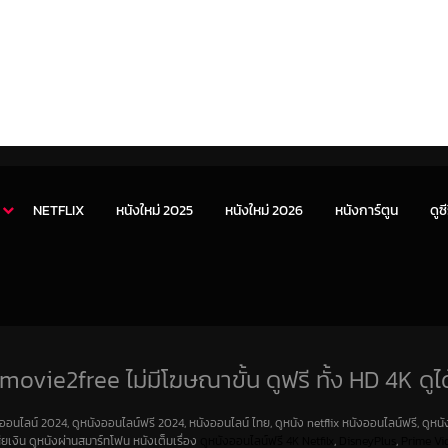
NETFLIX
หนังใหม่ 2025
หนังใหม่ 2026
หนังการ์ตูน
ดูซี
movie2free ไม่มีโฆษณาขั้น ดูฟรี ทั้ง HD 4K ดูได
งออนไลน์ 2024, ดูหนังออนไลน์ฟรี 2024, หนังออนไลน์ ไทย, ดูหนัง netflix หนังออนไลน์ฟรี, ดูหนัง
สียเงิน ดูหนังผ่านสมาร์ทโฟน หนังเต็มเรื่อง
ดูหนังออนไลน์ฟรี 4K
Netfilx
,
DisneyPlus
,
Prime Vi