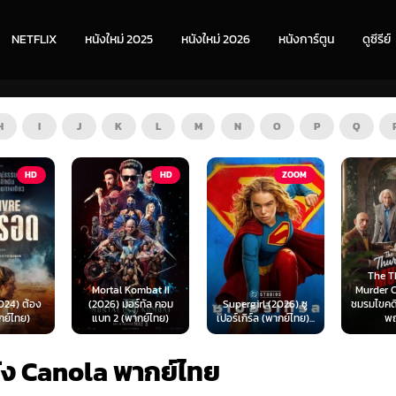
NETFLIX
หนังใหม่ 2025
หนังใหม่ 2026
หนังการ์ตูน
ดูซีรีย์
H
I
J
K
L
M
N
O
P
Q
HD
ZOOM
HD
The Thursday
ombat II
Murder Club (2025)
Exhuma 
ร์ทัล คอม
Supergirl (2026) ซู
ชมรมไขคดีฆาตกรรมวัน
มันขึ้
ากย์ไทย)
เปอร์เกิร์ล (พากย์ไทย)...
พฤหัส...
(พา
ัง Canola พากย์ไทย