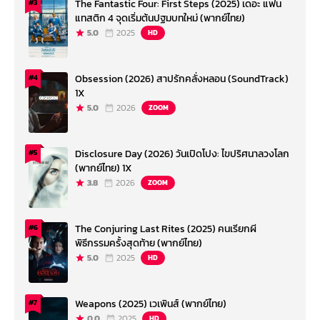
The Fantastic Four: First Steps (2025) เดอะ แฟน
#3
แทสติก 4 จุดเริ่มต้นปฐมบทใหม่ (พากย์ไทย)
5.0
2025
HD
Obsession (2026) สาปรักคลั่งหลอน (SoundTrack)
#4
1X
5.0
2026
ZOOM
Disclosure Day (2026) วันเปิดโปง: ไขปริศนาลวงโลก
#5
(พากย์ไทย) 1X
3.8
2026
ZOOM
The Conjuring Last Rites (2025) คนเรียกผี
#6
พิธีกรรมครั้งสุดท้าย (พากย์ไทย)
5.0
2025
HD
Weapons (2025) เวเพินส์ (พากย์ไทย)
#7
0.0
2025
HD