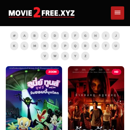
#
A
B
C
D
E
F
G
H
I
J
K
L
M
N
O
P
Q
R
S
T
U
V
W
X
Y
Z
TV
ZOOM
HD