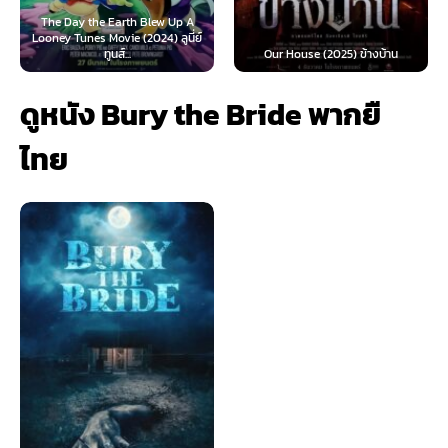
rth Blew Up A
e (2024) ลูนี่ย์
Teach You a Lesson (
...
Our House (2025) ข้างบ้าน
นี้ต้องโดนสั่งส
ดูหนัง Bury the Bride พากยื
ไทย