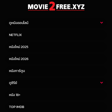
ดูหนังออนไลน์
หนังไทย
หนังฝรั่ง
NETFLIX
หนังเอเชีย
หนังเกาหลี
หนังใหม่ 2025
หนังจีน
หนังญี่ปุ่น
หนังใหม่ 2026
หนังการ์ตูน
ดูซีรีย์
ซีรี่ย์ไทย
ซีรีย์จีน
หนัง 18+
ซีรีย์ฝรั่ง
ซีรีย์เกาหลี
TOP IMDB