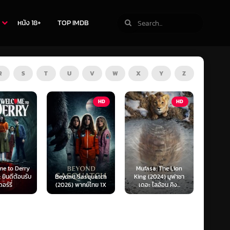
หนัง 18+
TOP IMDB
R
S
T
U
V
W
X
Y
Z
HD
HD
ZOOM
Mufasa: The Lion
Obsession (2026)
ond Sasquatch
King (2024) มูฟาซา
สาปรักคลั่งหลอน
S
26) พากย์ไทย 1X
เดอะ ไลอ้อน คิง...
(SoundTrack) 1X