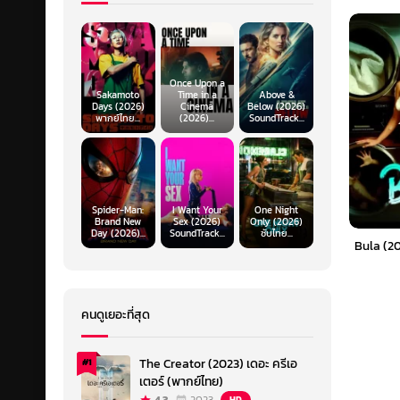
Once Upon a
Sakamoto
Time in a
Above &
Days (2026)
Cinema
Below (2026)
พากย์ไทย...
(2026)...
SoundTrack...
Spider-Man:
I Want Your
One Night
Brand New
Sex (2026)
Only (2026)
Day (2026)...
SoundTrack...
ซับไทย...
Bula (20
คนดูเยอะที่สุด
The Creator (2023) เดอะ ครีเอ
#1
เตอร์ (พากย์ไทย)
HD