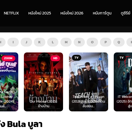
NETFLIX
หนังใหม่ 2025
หนังใหม่ 2026
หนังการ์ตูน
ดูซีรีย์
H
I
J
K
L
M
N
O
P
Q
TV
TV
HD
Teach You a Lesson
IT Welcome to Derry
House (2025)
(2026) อย่างนี้ต้องโดน
(2025) อิท: ยินดีต้อนรับ
Bey
ข้างบ้าน
สั่งสอน...
สู่เดอร์รี่
(20
ัง Bula บูลา