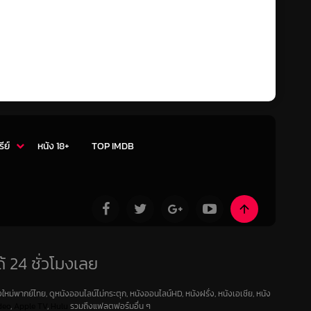
รีย์
หนัง 18+
TOP IMDB
้ 24 ชั่วโมงเลย
ใหม่พากย์ไทย, ดูหนังออนไลน์ไม่กระตุก, หนังออนไลน์HD, หนังฝรั่ง, หนังเอเชีย, หนัง
deo
,
Apple TV
,
Hulu
รวมถึงแฟลตฟอร์มอื่น ๆ