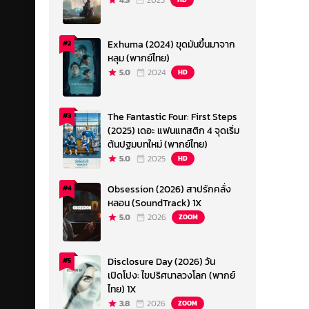
4.3
2023
Exhuma (2024) ขุดมันขึ้นมาจาก
#2
หลุม (พากย์ไทย)
5.0
2024
HD
The Fantastic Four: First Steps
#3
(2025) เดอะ แฟนแทสติก 4 จุดเริ่ม
ต้นปฐมบทใหม่ (พากย์ไทย)
5.0
2025
HD
Obsession (2026) สาปรักคลั่ง
#4
หลอน (SoundTrack) 1X
5.0
2026
ZOOM
Disclosure Day (2026) วัน
#5
เปิดโปง: ไขปริศนาลวงโลก (พากย์
ไทย) 1X
3.8
2026
ZOOM