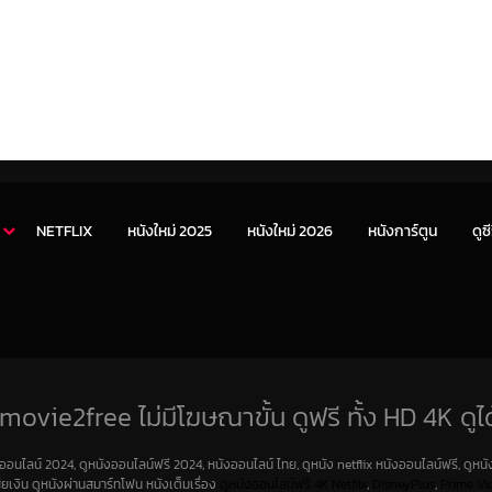
NETFLIX
หนังใหม่ 2025
หนังใหม่ 2026
หนังการ์ตูน
ดูซี
movie2free ไม่มีโฆษณาขั้น ดูฟรี ทั้ง HD 4K ดูได
งออนไลน์ 2024, ดูหนังออนไลน์ฟรี 2024, หนังออนไลน์ ไทย, ดูหนัง netflix หนังออนไลน์ฟรี, ดูหนัง
สียเงิน ดูหนังผ่านสมาร์ทโฟน หนังเต็มเรื่อง
ดูหนังออนไลน์ฟรี 4K
Netfilx
,
DisneyPlus
,
Prime Vi