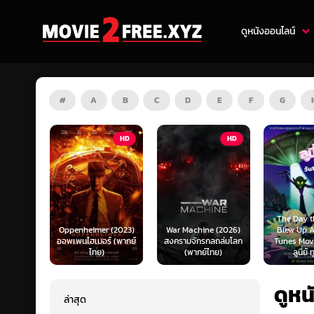
ดูหนังออนไลน์
#
A
B
C
D
E
F
G
HD
HD
ZOOM
The Day the Earth
imer (2023)
War Machine (2026)
Blew Up A Looney
เมอร์ (พากย์
สงครามจักรกลถล่มโลก
Tunes Movie (2024)
Our 
ไทย)
(พากย์ไทย)
ลูนี่ย์ ทูนส์...
ดูหน
ล่าสุด