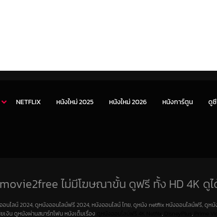
NETFLIX
หนังใหม่ 2025
หนังใหม่ 2026
หนังการ์ตูน
ดูซี
movie2free ไม่มีโฆษณาขั้น ดูฟรี ทั้ง HD 4K ดูได
งออนไลน์ 2024, ดูหนังออนไลน์ฟรี 2024, หนังออนไลน์ ไทย, ดูหนัง netflix หนังออนไลน์ฟรี, ดูหนัง
สียเงิน ดูหนังผ่านสมาร์ทโฟน หนังเต็มเรื่อง
ดูหนังออนไลน์ฟรี 4K
Netfilx
,
DisneyPlus
,
Prime Vi