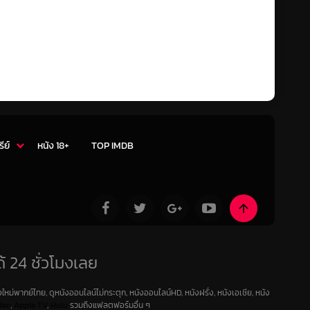
รีย์
หนัง 18+
TOP IMDB
้ 24 ชั่วโมงเลย
ใหม่พากย์ไทย, ดูหนังออนไลน์ไม่กระตุก, หนังออนไลน์HD, หนังฝรั่ง, หนังเอเชีย, หนัง
deo
,
Apple TV
,
Hulu
รวมถึงแฟลตฟอร์มอื่น ๆ