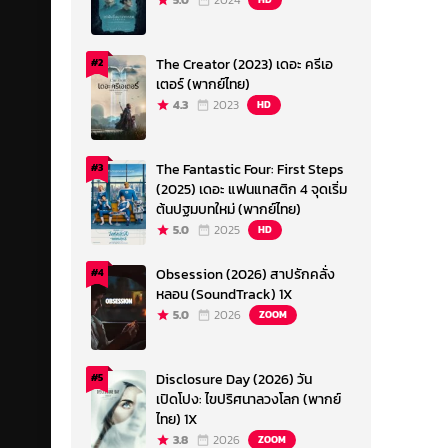
5.0
2024
The Creator (2023) เดอะ ครีเอ
#2
เตอร์ (พากย์ไทย)
4.3
2023
HD
The Fantastic Four: First Steps
#3
(2025) เดอะ แฟนแทสติก 4 จุดเริ่ม
ต้นปฐมบทใหม่ (พากย์ไทย)
5.0
2025
HD
Obsession (2026) สาปรักคลั่ง
#4
หลอน (SoundTrack) 1X
5.0
2026
ZOOM
Disclosure Day (2026) วัน
#5
เปิดโปง: ไขปริศนาลวงโลก (พากย์
ไทย) 1X
3.8
2026
ZOOM