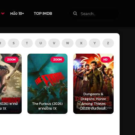
หนัง 18+
TOP IMDB
R
S
T
U
V
W
X
Y
Z
ZOOM
HD
HD
Dungeons &
Ready or Not 2: Here
Now 
Dragons: Honor
I Come (2026) เกม
Now
ious (2026)
Among Thieves
พร้อมตาย 2 (พากย์
(2025)
์ไทย 1X
(2023) ดันเจียนส์...
ไทย)