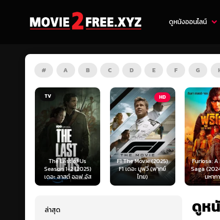
ดูหนังออนไลน์
#
A
B
C
D
E
F
G
HD
HD
of Us
F1 The Movie (2025)
Furiosa: A Mad Max
Predator:
 (2025)
F1 เดอะ มูฟวี่ (พากย์
Saga (2024) ฟูริโอซ่า:
(2025) พร
ออฟ อัส
ไทย)
มหากาพย์...
แดนเถื
ดูหน
ล่าสุด