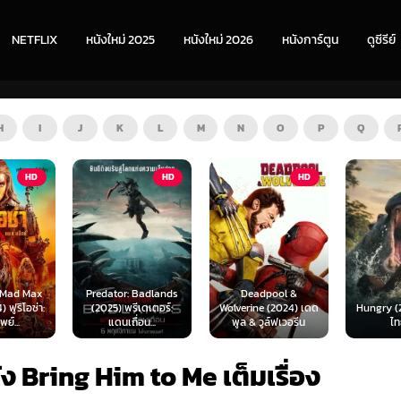
NETFLIX
หนังใหม่ 2025
หนังใหม่ 2026
หนังการ์ตูน
ดูซีรีย์
H
I
J
K
L
M
N
O
P
Q
HD
HD
ZOOM
 Badlands
Deadpool &
ีเดเตอร์:
Wolverine (2024) เดด
Hungry (2026) พากย์
The Fur
่อน...
พูล & วูล์ฟเวอรีน
ไทย 1X
พากย
ัง Bring Him to Me เต็มเรื่อง