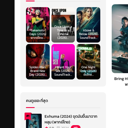
Once Upon a
Sakamoto
Time in a
Above &
Days (2026)
Cinema
Below (2026)
พากย์ไทย...
(2026)...
SoundTrack...
Spider-Man:
I Want Your
One Night
Brand New
Sex (2026)
Only (2026)
Day (2026)...
SoundTrack...
ซับไทย...
Bring H
พ
คนดูเยอะที่สุด
Exhuma (2024) ขุดมันขึ้นมาจาก
#1
หลุม (พากย์ไทย)
HD